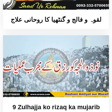
لقوہ و فالج و گنٹھیا کا روحانی علاج
9 Zulhajja ko rizaq ka mujarib