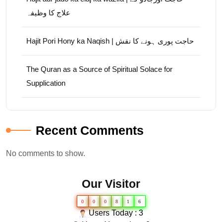
علاج کا وظیفہ
Hajit Pori Hony ka Naqish | حاجت پوری ہونے کا نقش
The Quran as a Source of Spiritual Solace for
Supplication
Recent Comments
No comments to show.
Our Visitor
0
0
0
8
1
6
Users Today : 3