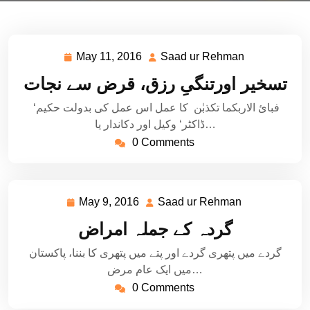
May 11, 2016
Saad ur Rehman
May
Saad
11,
ur
تسخیر اورتنگیِ رزق، قرض سے نجات
2016
Rehman
فبائ الاربکما تکذبٰن کا عمل اس عمل کی بدولت حکیم‘
ڈاکٹر‘ وکیل اور دکاندار یا…
0 Comments
May 9, 2016
Saad ur Rehman
May
Saad
9,
ur
گردہ کے جملہ امراض
2016
Rehman
گردے میں پتھری گردے اور پتے میں پتھری کا بننا، پاکستان
میں ایک عام مرض…
0 Comments