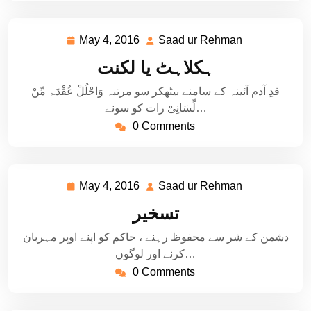
May 4, 2016
Saad ur Rehman
May
Saad
4,
ur
ہکلاہٹ یا لکنت
2016
Rehman
قدِ آدم آئینہ کے سامنے بیٹھکر سو مرتبہ وَاحْلُلْ عُقْدَۃ مِّنْ
لِّسَانِیْ رات کو سونے…
0 Comments
May 4, 2016
Saad ur Rehman
May
Saad
4,
ur
تسخیر
2016
Rehman
دشمن کے شر سے محفوظ رہنے ، حاکم کو اپنے اوپر مہربان
کرنے اور لوگوں…
0 Comments