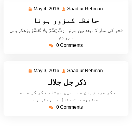
May 4, 2016
Saad ur Rehman
May
Saad
4,
ur
حافظہ کمزور ہونا
2016
Rehman
فجر کی نماز کے بعد تین مرتبہ رَبِّ یَسِّرْ وَلَا تُعَسِّرْ پڑھکر پانی
پر دم…
0 Comments
May 3, 2016
Saad ur Rehman
May
Saad
3,
ur
ذکر جل جلالہ
2016
Rehman
ذکر صرف زبان سے نہیں ہوتا، ذکر کی سب سے
خوبصورت منزل وہ ہوتی ہے…
0 Comments