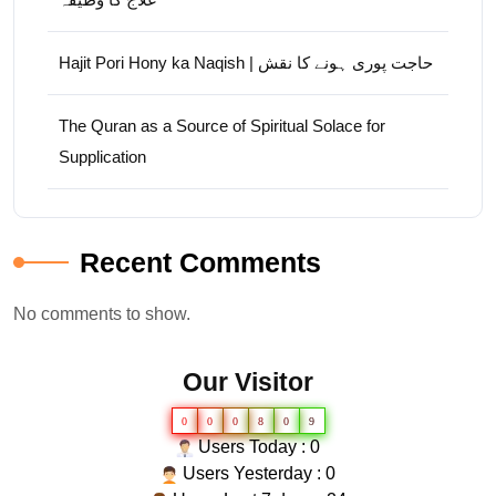
Hajit Pori Hony ka Naqish | حاجت پوری ہونے کا نقش
The Quran as a Source of Spiritual Solace for
Supplication
Recent Comments
No comments to show.
Our Visitor
0
0
0
8
0
9
Users Today : 0
Users Yesterday : 0