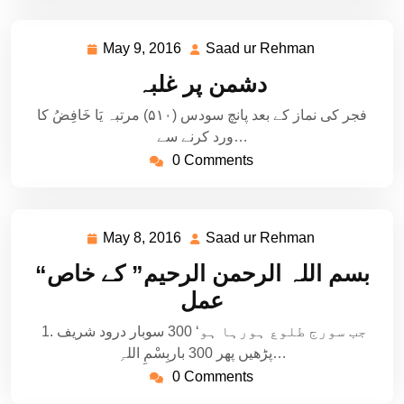
May 9, 2016
Saad ur Rehman
May
Saad
9,
ur
دشمن پر غلبہ
2016
Rehman
فجر کی نماز کے بعد پانچ سودس (۵١۰) مرتبہ یَا خَافِضُ کا
ورد کرنے سے…
0 Comments
May 8, 2016
Saad ur Rehman
May
Saad
8,
ur
“بسم اللہ الرحمن الرحیم” کے خاص
2016
Rehman
عمل
1. جب سورج طلوع ہورہا ہو‘ 300 سوبار درود شریف
پڑھیں پھر 300 باربِسْمِ اللہِ…
0 Comments