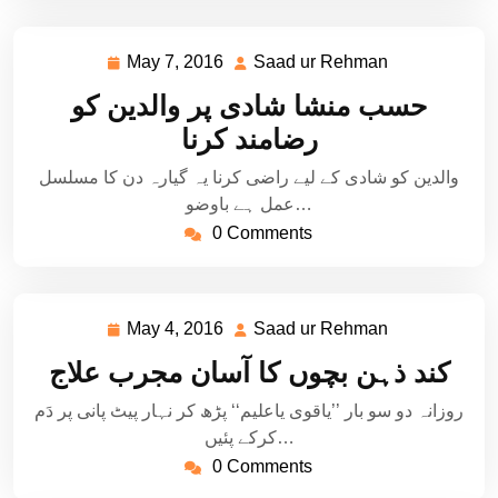
May 7, 2016
Saad ur Rehman
May
Saad
7,
ur
حسب منشا شادی پر والدین کو
2016
Rehman
رضامند کرنا
والدین کو شادی کے لیے راضی کرنا یہ گیارہ دن کا مسلسل
عمل ہے باوضو…
0 Comments
May 4, 2016
Saad ur Rehman
May
Saad
4,
ur
کند ذہن بچوں کا آسان مجرب علاج
2016
Rehman
روزانہ دو سو بار ’’یاقوی یاعلیم‘‘ پڑھ کر نہار پیٹ پانی پر دَم
کرکے پئیں…
0 Comments