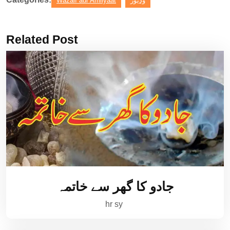
Wazaif aur Amliyaat
وڈیوز
Related Post
جادو کا گھر سے خاتمہ
hr sy