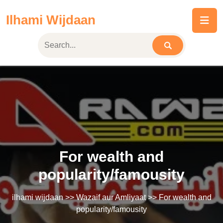
Skip
Ilhami Wijdaan
to
content
For wealth and
popularity/famousity
ilhami wijdaan
>>
Wazaif aur Amliyaat
>> For wealth and
popularity/famousity