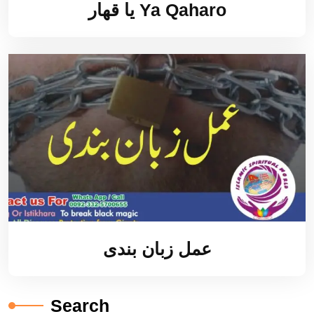
یا قھار Ya Qaharo
عمل زبان بندی
Search