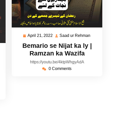
April 21, 2022
Saad ur Rehman
April
Saad
21,
ur
Bemario se Nijat ka ly |
2022
Rehman
ad
Ramzan ka Wazifa
https://youtu.be/4ktpWhgyAdA
hman
0 Comments