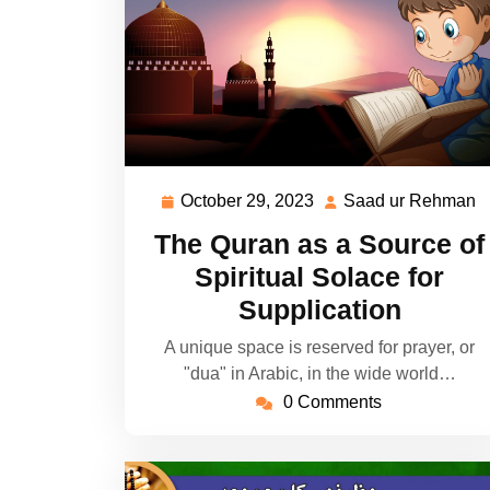
October 29, 2023
Saad ur Rehman
October
S
29,
u
The Quran as a Source of
2023
R
Spiritual Solace for
Supplication
A unique space is reserved for prayer, or
"dua" in Arabic, in the wide world…
0 Comments