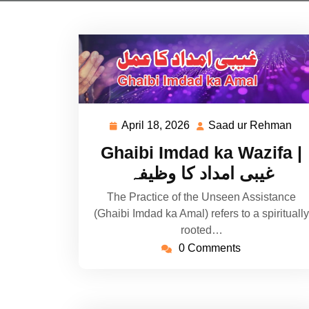
April 18, 2026
Saad ur Rehman
April
Sa
18,
ur
Ghaibi Imdad ka Wazifa |
2026
Re
غیبی امداد کا وظیفہ
The Practice of the Unseen Assistance
(Ghaibi Imdad ka Amal) refers to a spiritually
rooted…
0 Comments