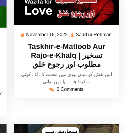
November 18, 2022
Saad ur Rehman
November
Saad
Saad
18,
ur
ur
Taskhir-e-Matloob Aur
2022
Rehman
Rehman
Rajo-e-Khalq | تسخیر
مطلوب اور رجوع خلق
اس نقش کو میاں بیوی میں محبت کے لئے کوئی
کرنا چاہے یا بہن بھائی…
0 Comments
y