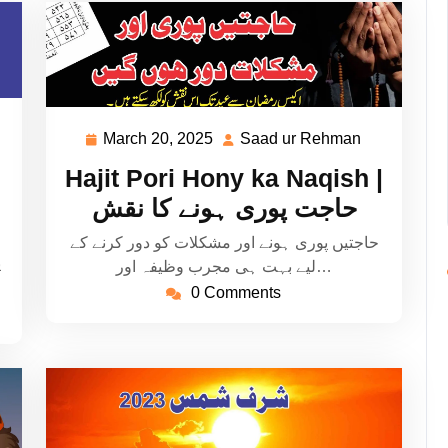
aad
March 20, 2025
Saad ur Rehman
March
Saad
20,
ur
Hajit Pori Hony ka Naqish |
ehman
2025
Rehman
حاجت پوری ہونے کا نقش
حاجتیں پوری ہونے اور مشکلات کو دور کرنے کے
ی
لیے بہت ہی مجرب وظیفہ اور…
0 Comments