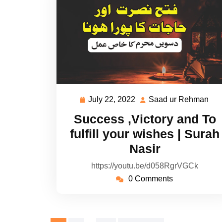
July 22, 2022
Saad ur Rehman
July
Sa
22,
ur
Success ,Victory and To
2022
Re
fulfill your wishes | Surah
Nasir
https://youtu.be/d058RgrVGCk
0 Comments