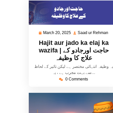
March 20, 2025
Saad ur Rehman
March
S
20,
ur
Hajit aur jado ka elaj ka
2025
R
wazifa | حاجت اورجادو کے
علاج کا وظیفہ
ہ وظیفہ انتہائی مختصر ہے لیکن تاثیر کے لحاظ
سے بہت مجرب ہے ، یہ…
0 Comments