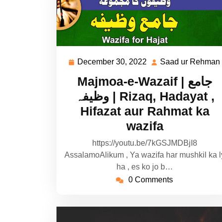
December 30, 2022
Saad ur Rehman
December
30,
Majmoa-e-Wazaif | جامع
2022
وظیفہ | Rizaq, Hadayat ,
Hifazat aur Rahmat ka
wazifa
https://youtu.be/7kGSJMDBjI8
AssalamoAlikum , Ya wazifa har mushkil ka l
ha , es ko jo b…
0 Comments