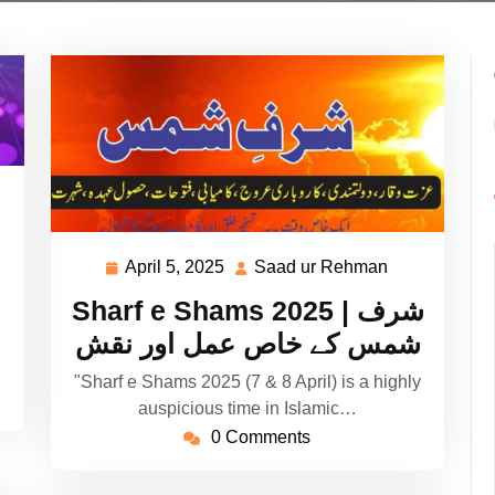
ad
hman
April 5, 2025
Saad ur Rehman
April
Saad
5,
ur
Sharf e Shams 2025 | شرف
2025
Rehman
شمس کے خاص عمل اور نقش
"Sharf e Shams 2025 (7 & 8 April) is a highly
auspicious time in Islamic…
0 Comments