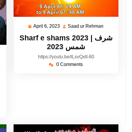
April 6, 2023
Saad ur Rehman
April
Saad
6,
ur
Sharf e shams 2023 | شرف
2023
Rehman
شمس 2023
aad
https://youtu.be/tLsvQxtI-80
r
0 Comments
ehman