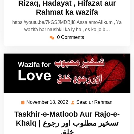
Rizaq, Hadayat , Hifazat aur
Rahmat ka wazifa
https://youtu.be/7kGSJMDBjI8 AssalamoAlikum , Ya
wazifa har mushkil ka ly ha , es ko jo b…
0 Comments
November 18, 2022
Saad ur Rehman
November
Saad
18,
ur
Taskhir-e-Matloob Aur Rajo-e-
2022
Rehman
Khalq | تسخیر مطلوب اور رجوع
خلق