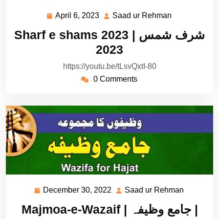
April 6, 2023
Saad ur Rehman
April
Saad
6,
ur
Sharf e shams 2023 | شرف شمس
2023
Rehman
2023
https://youtu.be/tLsvQxtI-80
0 Comments
December 30, 2022
Saad ur Rehman
December
Saad
30,
ur
Majmoa-e-Wazaif | جامع وظیفہ |
2022
Rehman