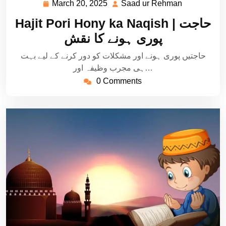
March 20, 2025
Saad ur Rehman
March
Saad
20,
ur
Hajit Pori Hony ka Naqish | حاجت
2025
Rehman
پوری ہونے کا نقش
حاجتیں پوری ہونے اور مشکلات کو دور کرنے کے لیے بہت
ہی مجرب وظیفہ اور…
0 Comments