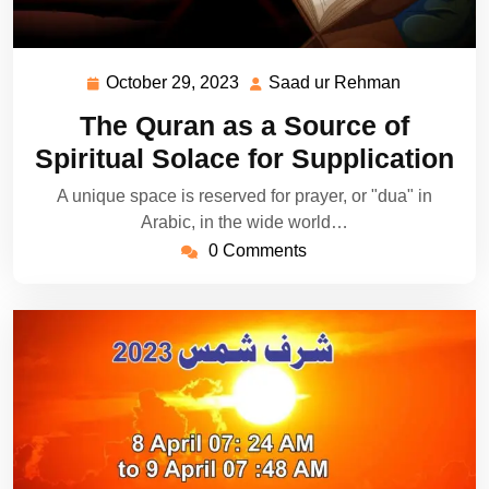
October 29, 2023
Saad ur Rehman
October
Saad
29,
ur
The Quran as a Source of
2023
Rehman
Spiritual Solace for Supplication
A unique space is reserved for prayer, or "dua" in
Arabic, in the wide world…
0 Comments