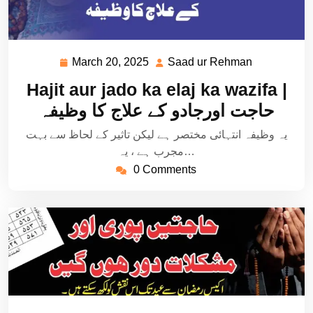
March 20, 2025
Saad ur Rehman
March
Saad
20,
ur
Hajit aur jado ka elaj ka wazifa |
2025
Rehman
حاجت اورجادو کے علاج کا وظیفہ
یہ وظیفہ انتہائی مختصر ہے لیکن تاثیر کے لحاظ سے بہت
مجرب ہے ، یہ…
0 Comments