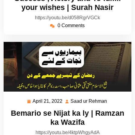
2022
Rehman
your wishes | Surah Nasir
https://youtu.be/d058RgrVGCk
0 Comments
April 21, 2022
Saad ur Rehman
April
Saad
21,
ur
Bemario se Nijat ka ly | Ramzan
2022
Rehman
ka Wazifa
https://youtu.be/4ktpWhgyAdA