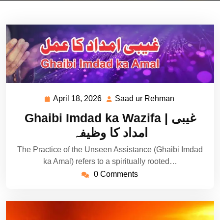
April 18, 2026
Saad ur Rehman
April
Saad
18,
ur
Ghaibi Imdad ka Wazifa | غیبی
2026
Rehman
امداد کا وظیفہ
The Practice of the Unseen Assistance (Ghaibi Imdad
ka Amal) refers to a spiritually rooted…
0 Comments