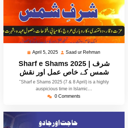
April 5, 2025
Saad ur Rehman
April
Saad
5,
ur
Sharf e Shams 2025 | شرف
2025
Rehman
شمس کے خاص عمل اور نقش
"Sharf e Shams 2025 (7 & 8 April) is a highly
auspicious time in Islamic…
0 Comments