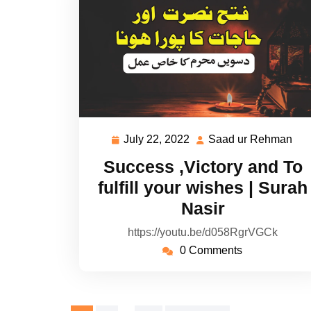
July 22, 2022
Saad ur Rehman
July
Sa
22,
ur
Success ,Victory and To
2022
Re
fulfill your wishes | Surah
Nasir
https://youtu.be/d058RgrVGCk
0 Comments