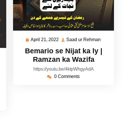
April 21, 2022
Saad ur Rehman
April
Saad
21,
ur
Bemario se Nijat ka ly |
2022
Rehman
ad
Ramzan ka Wazifa
https://youtu.be/4ktpWhgyAdA
hman
0 Comments