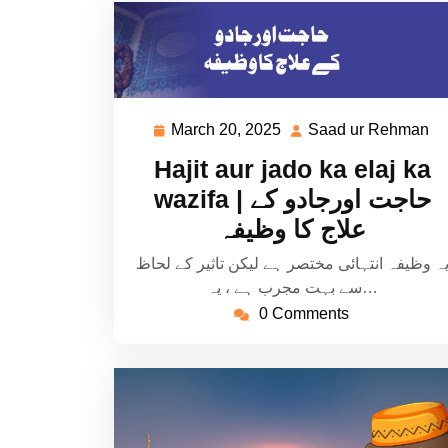
March 20, 2025
Saad ur Rehman
March
S
20,
ur
Hajit aur jado ka elaj ka
2025
R
wazifa | حاجت اورجادو کے
علاج کا وظیفہ
ہ وظیفہ انتہائی مختصر ہے لیکن تاثیر کے لحاظ
سے بہت مجرب ہے ، یہ…
0 Comments