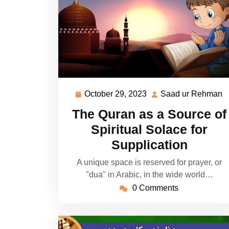
October 29, 2023
Saad ur Rehman
October
S
29,
u
The Quran as a Source of
2023
R
Spiritual Solace for
Supplication
A unique space is reserved for prayer, or
"dua" in Arabic, in the wide world…
0 Comments