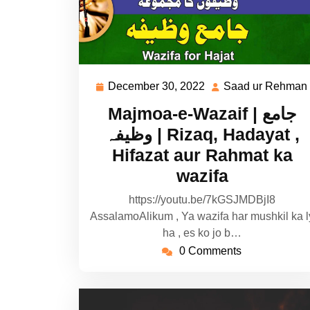
December 30, 2022
Saad ur Rehman
December
30,
Majmoa-e-Wazaif | جامع
2022
وظیفہ | Rizaq, Hadayat ,
Hifazat aur Rahmat ka
wazifa
https://youtu.be/7kGSJMDBjI8
AssalamoAlikum , Ya wazifa har mushkil ka l
ha , es ko jo b…
0 Comments