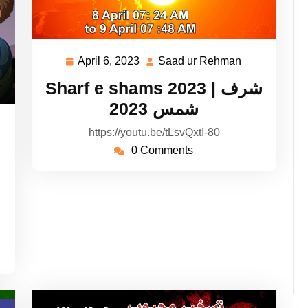
April 6, 2023
Saad ur Rehman
April
Saad
6,
ur
Sharf e shams 2023 | شرف
2023
Rehman
شمس 2023
aad
https://youtu.be/tLsvQxtI-80
r
0 Comments
ehman