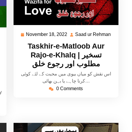
November 18, 2022
Saad ur Rehman
November
Saad
Saad
18,
ur
ur
Taskhir-e-Matloob Aur
2022
Rehman
Rehman
Rajo-e-Khalq | تسخیر
مطلوب اور رجوع خلق
اس نقش کو میاں بیوی میں محبت کے لئے کوئی
کرنا چاہے یا بہن بھائی…
0 Comments
y