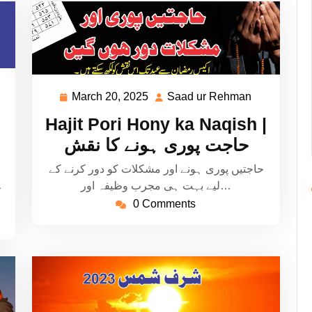
aad
March 20, 2025
Saad ur Rehman
March
Saad
20,
ur
Hajit Pori Hony ka Naqish |
ehman
2025
Rehman
حاجت پوری ہونے کا نقش
حاجتیں پوری ہونے اور مشکلات کو دور کرنے کے
ی
لیے بہت ہی مجرب وظیفہ اور…
0 Comments