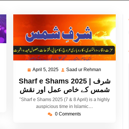
ad
hman
April 5, 2025
Saad ur Rehman
April
Saad
5,
ur
Sharf e Shams 2025 | شرف
2025
Rehman
شمس کے خاص عمل اور نقش
"Sharf e Shams 2025 (7 & 8 April) is a highly
auspicious time in Islamic…
0 Comments