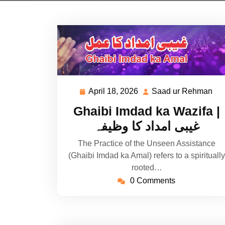
April 18, 2026
Saad ur Rehman
April
Sa
18,
ur
Ghaibi Imdad ka Wazifa |
2026
Re
غیبی امداد کا وظیفہ
The Practice of the Unseen Assistance
(Ghaibi Imdad ka Amal) refers to a spiritually
rooted…
0 Comments