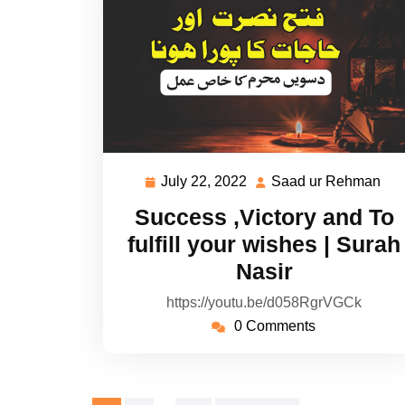
July 22, 2022
Saad ur Rehman
July
Sa
22,
ur
Success ,Victory and To
2022
Re
fulfill your wishes | Surah
Nasir
https://youtu.be/d058RgrVGCk
0 Comments