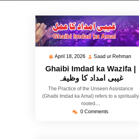
April 18, 2026
Saad ur Rehman
April
Sa
18,
ur
Ghaibi Imdad ka Wazifa |
2026
Re
غیبی امداد کا وظیفہ
The Practice of the Unseen Assistance
(Ghaibi Imdad ka Amal) refers to a spiritually
rooted…
0 Comments