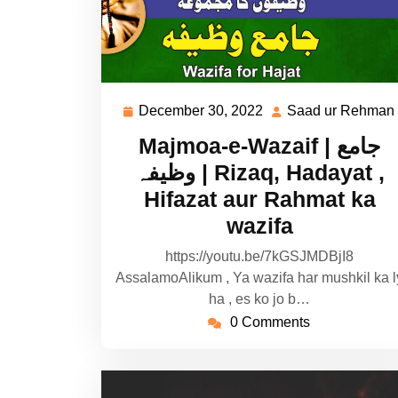
December 30, 2022
Saad ur Rehman
December
30,
Majmoa-e-Wazaif | جامع
2022
وظیفہ | Rizaq, Hadayat ,
Hifazat aur Rahmat ka
wazifa
https://youtu.be/7kGSJMDBjI8
AssalamoAlikum , Ya wazifa har mushkil ka l
ha , es ko jo b…
0 Comments