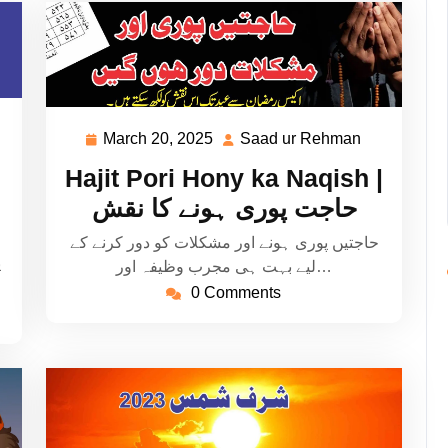
aad
March 20, 2025
Saad ur Rehman
March
Saad
20,
ur
Hajit Pori Hony ka Naqish |
ehman
2025
Rehman
حاجت پوری ہونے کا نقش
حاجتیں پوری ہونے اور مشکلات کو دور کرنے کے
ی
لیے بہت ہی مجرب وظیفہ اور…
0 Comments