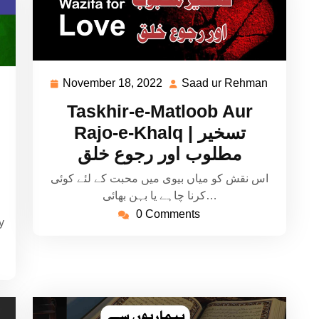
November 18, 2022
Saad ur Rehman
November
Saad
Saad
18,
ur
ur
Taskhir-e-Matloob Aur
2022
Rehman
Rehman
Rajo-e-Khalq | تسخیر
مطلوب اور رجوع خلق
اس نقش کو میاں بیوی میں محبت کے لئے کوئی
کرنا چاہے یا بہن بھائی…
0 Comments
y