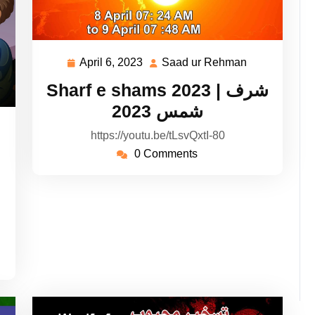
April 6, 2023
Saad ur Rehman
April
Saad
6,
ur
Sharf e shams 2023 | شرف
2023
Rehman
شمس 2023
aad
https://youtu.be/tLsvQxtI-80
r
0 Comments
ehman