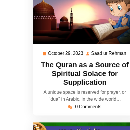
October 29, 2023
Saad ur Rehman
October
S
29,
u
The Quran as a Source of
2023
R
Spiritual Solace for
Supplication
A unique space is reserved for prayer, or
"dua" in Arabic, in the wide world…
0 Comments