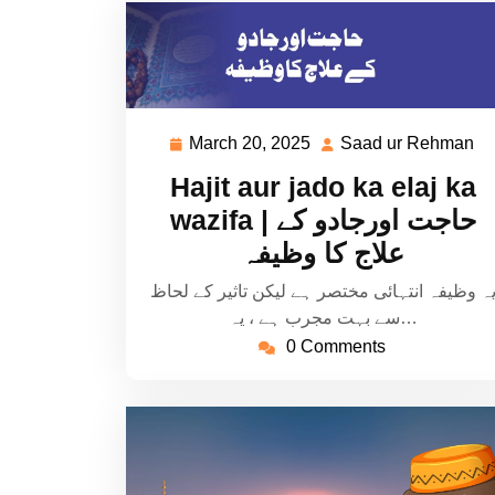
March 20, 2025
Saad ur Rehman
March
S
20,
ur
Hajit aur jado ka elaj ka
2025
R
wazifa | حاجت اورجادو کے
علاج کا وظیفہ
ہ وظیفہ انتہائی مختصر ہے لیکن تاثیر کے لحاظ
سے بہت مجرب ہے ، یہ…
0 Comments