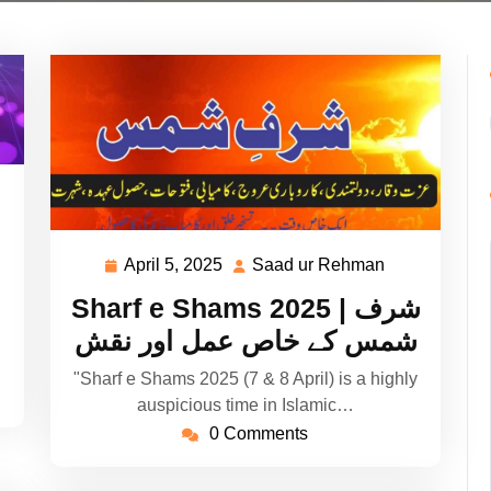
ad
hman
April 5, 2025
Saad ur Rehman
April
Saad
5,
ur
Sharf e Shams 2025 | شرف
2025
Rehman
شمس کے خاص عمل اور نقش
"Sharf e Shams 2025 (7 & 8 April) is a highly
auspicious time in Islamic…
0 Comments