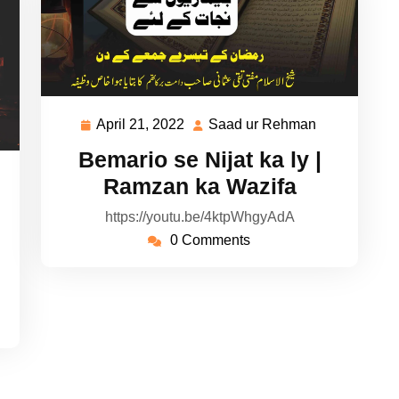
April 21, 2022
Saad ur Rehman
April
Saad
21,
ur
Bemario se Nijat ka ly |
2022
Rehman
ad
Ramzan ka Wazifa
https://youtu.be/4ktpWhgyAdA
hman
0 Comments