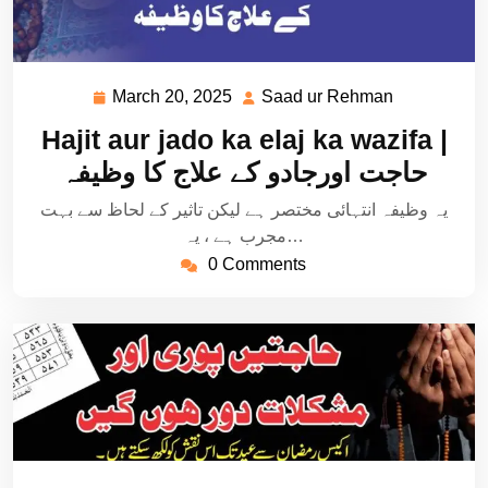
March 20, 2025
Saad ur Rehman
March
Saad
20,
ur
Hajit aur jado ka elaj ka wazifa |
2025
Rehman
حاجت اورجادو کے علاج کا وظیفہ
یہ وظیفہ انتہائی مختصر ہے لیکن تاثیر کے لحاظ سے بہت
مجرب ہے ، یہ…
0 Comments