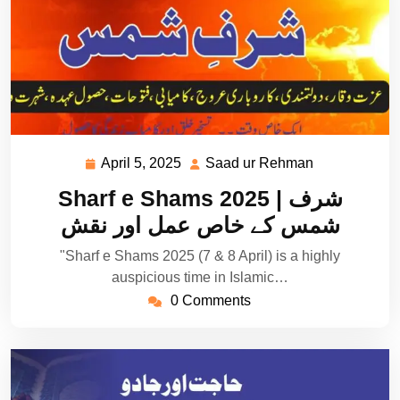
April 5, 2025
Saad ur Rehman
April
Saad
5,
ur
Sharf e Shams 2025 | شرف
2025
Rehman
شمس کے خاص عمل اور نقش
"Sharf e Shams 2025 (7 & 8 April) is a highly
auspicious time in Islamic…
0 Comments