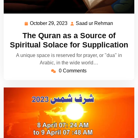
October 29, 2023
Saad ur Rehman
October
Saad
29,
ur
The Quran as a Source of
2023
Rehman
Spiritual Solace for Supplication
A unique space is reserved for prayer, or "dua" in
Arabic, in the wide world…
0 Comments