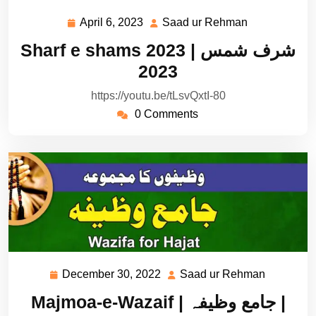
April 6, 2023
Saad ur Rehman
April
Saad
6,
ur
Sharf e shams 2023 | شرف شمس
2023
Rehman
2023
https://youtu.be/tLsvQxtI-80
0 Comments
December 30, 2022
Saad ur Rehman
December
Saad
30,
ur
Majmoa-e-Wazaif | جامع وظیفہ |
2022
Rehman