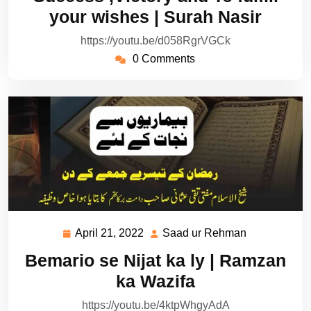
2022
Rehman
your wishes | Surah Nasir
https://youtu.be/d058RgrVGCk
0 Comments
April 21, 2022
Saad ur Rehman
April
Saad
21,
ur
Bemario se Nijat ka ly | Ramzan
2022
Rehman
ka Wazifa
https://youtu.be/4ktpWhgyAdA