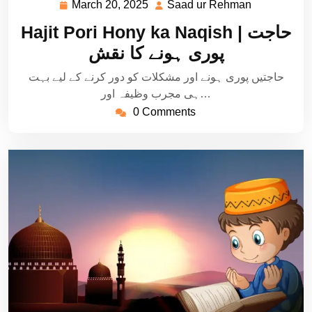
March 20, 2025
Saad ur Rehman
March
Saad
20,
ur
Hajit Pori Hony ka Naqish | حاجت
2025
Rehman
پوری ہونے کا نقش
حاجتیں پوری ہونے اور مشکلات کو دور کرنے کے لیے بہت
ہی مجرب وظیفہ اور…
0 Comments