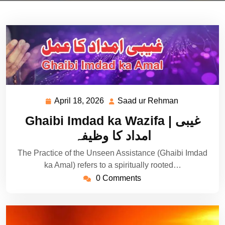
April 18, 2026
Saad ur Rehman
April
Saad
18,
ur
Ghaibi Imdad ka Wazifa | غیبی
2026
Rehman
امداد کا وظیفہ
The Practice of the Unseen Assistance (Ghaibi Imdad
ka Amal) refers to a spiritually rooted…
0 Comments