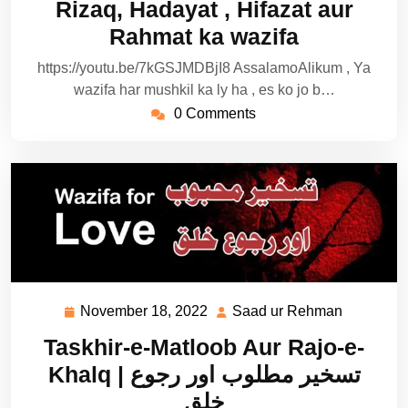
Rizaq, Hadayat , Hifazat aur
Rahmat ka wazifa
https://youtu.be/7kGSJMDBjI8 AssalamoAlikum , Ya
wazifa har mushkil ka ly ha , es ko jo b…
0 Comments
November 18, 2022
Saad ur Rehman
November
Saad
18,
ur
Taskhir-e-Matloob Aur Rajo-e-
2022
Rehman
Khalq | تسخیر مطلوب اور رجوع
خلق