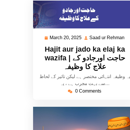
March 20, 2025
Saad ur Rehman
March
S
20,
ur
Hajit aur jado ka elaj ka
2025
R
wazifa | حاجت اورجادو کے
علاج کا وظیفہ
ہ وظیفہ انتہائی مختصر ہے لیکن تاثیر کے لحاظ
سے بہت مجرب ہے ، یہ…
0 Comments