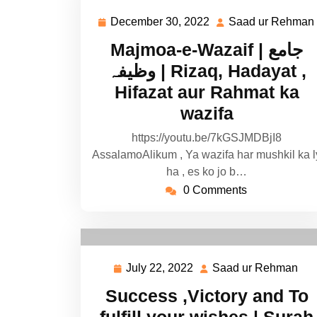
December 30, 2022
Saad ur Rehman
December
30,
Majmoa-e-Wazaif | جامع
2022
وظیفہ | Rizaq, Hadayat ,
Hifazat aur Rahmat ka
wazifa
https://youtu.be/7kGSJMDBjI8
AssalamoAlikum , Ya wazifa har mushkil ka l
ha , es ko jo b…
0 Comments
July 22, 2022
Saad ur Rehman
July
Sa
22,
ur
Success ,Victory and To
2022
Re