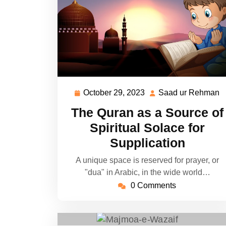
October 29, 2023
Saad ur Rehman
October
S
29,
u
The Quran as a Source of
2023
R
Spiritual Solace for
Supplication
A unique space is reserved for prayer, or
"dua" in Arabic, in the wide world…
0 Comments