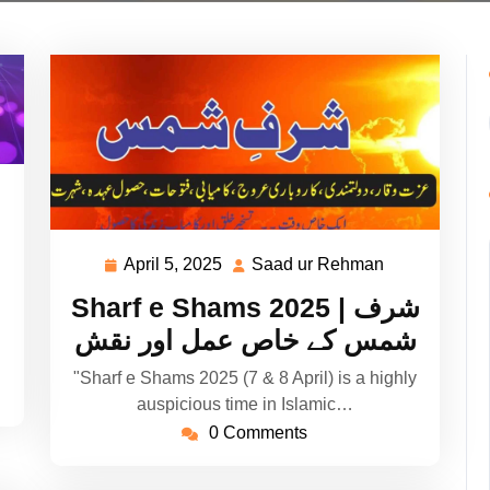
ad
hman
April 5, 2025
Saad ur Rehman
April
Saad
5,
ur
Sharf e Shams 2025 | شرف
2025
Rehman
شمس کے خاص عمل اور نقش
"Sharf e Shams 2025 (7 & 8 April) is a highly
auspicious time in Islamic…
0 Comments