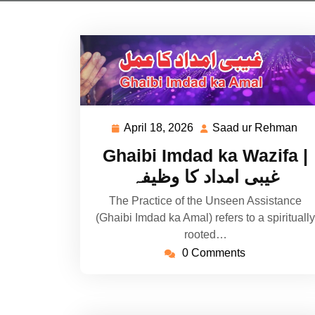
April 18, 2026
Saad ur Rehman
April
Sa
18,
ur
Ghaibi Imdad ka Wazifa |
2026
Re
غیبی امداد کا وظیفہ
The Practice of the Unseen Assistance
(Ghaibi Imdad ka Amal) refers to a spiritually
rooted…
0 Comments