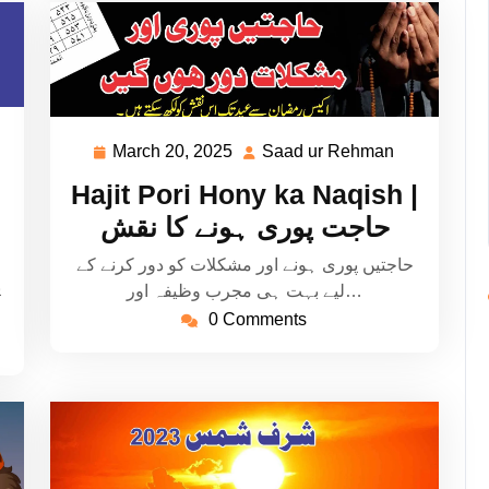
aad
March 20, 2025
Saad ur Rehman
March
Saad
20,
ur
Hajit Pori Hony ka Naqish |
ehman
2025
Rehman
حاجت پوری ہونے کا نقش
حاجتیں پوری ہونے اور مشکلات کو دور کرنے کے
ی
لیے بہت ہی مجرب وظیفہ اور…
0 Comments