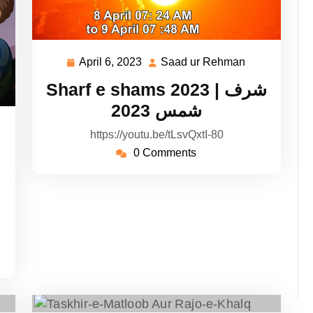
April 6, 2023
Saad ur Rehman
April
Saad
6,
ur
Sharf e shams 2023 | شرف
2023
Rehman
شمس 2023
aad
https://youtu.be/tLsvQxtI-80
r
0 Comments
ehman