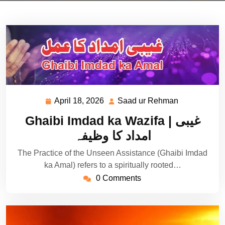
April 18, 2026
Saad ur Rehman
April
Saad
18,
ur
Ghaibi Imdad ka Wazifa | غیبی
2026
Rehman
امداد کا وظیفہ
The Practice of the Unseen Assistance (Ghaibi Imdad
ka Amal) refers to a spiritually rooted…
0 Comments