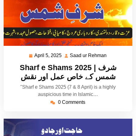
April 5, 2025
Saad ur Rehman
April
Saad
5,
ur
Sharf e Shams 2025 | شرف
2025
Rehman
شمس کے خاص عمل اور نقش
"Sharf e Shams 2025 (7 & 8 April) is a highly
auspicious time in Islamic…
0 Comments