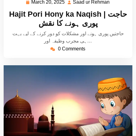
March 20, 2025
Saad ur Rehman
March
Saad
20,
ur
Hajit Pori Hony ka Naqish | حاجت
2025
Rehman
پوری ہونے کا نقش
حاجتیں پوری ہونے اور مشکلات کو دور کرنے کے لیے بہت
ہی مجرب وظیفہ اور…
0 Comments