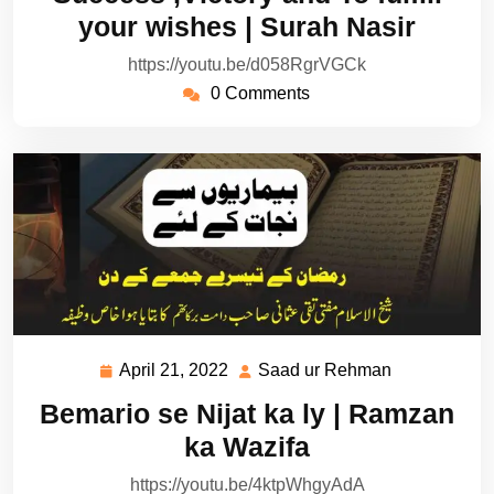
2022
Rehman
your wishes | Surah Nasir
https://youtu.be/d058RgrVGCk
0 Comments
April 21, 2022
Saad ur Rehman
April
Saad
21,
ur
Bemario se Nijat ka ly | Ramzan
2022
Rehman
ka Wazifa
https://youtu.be/4ktpWhgyAdA