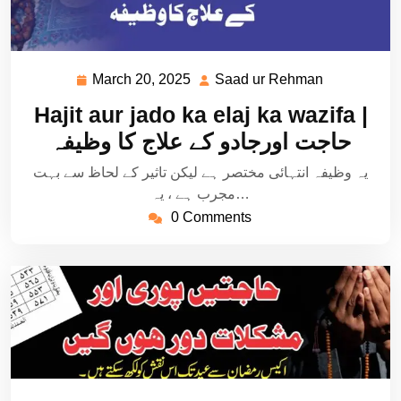
March 20, 2025
Saad ur Rehman
March
Saad
20,
ur
Hajit aur jado ka elaj ka wazifa |
2025
Rehman
حاجت اورجادو کے علاج کا وظیفہ
یہ وظیفہ انتہائی مختصر ہے لیکن تاثیر کے لحاظ سے بہت
مجرب ہے ، یہ…
0 Comments