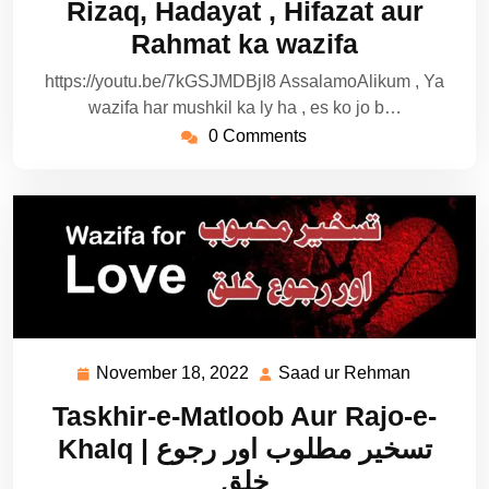
Rizaq, Hadayat , Hifazat aur
Rahmat ka wazifa
https://youtu.be/7kGSJMDBjI8 AssalamoAlikum , Ya
wazifa har mushkil ka ly ha , es ko jo b…
0 Comments
November 18, 2022
Saad ur Rehman
November
Saad
18,
ur
Taskhir-e-Matloob Aur Rajo-e-
2022
Rehman
Khalq | تسخیر مطلوب اور رجوع
خلق