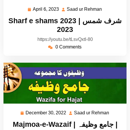
April 6, 2023
Saad ur Rehman
April
Saad
6,
ur
Sharf e shams 2023 | شرف شمس
2023
Rehman
2023
https://youtu.be/tLsvQxtI-80
0 Comments
December 30, 2022
Saad ur Rehman
December
Saad
30,
ur
Majmoa-e-Wazaif | جامع وظیفہ |
2022
Rehman