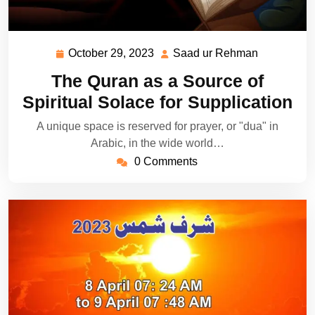
October 29, 2023
Saad ur Rehman
October
Saad
29,
ur
The Quran as a Source of
2023
Rehman
Spiritual Solace for Supplication
A unique space is reserved for prayer, or "dua" in
Arabic, in the wide world…
0 Comments