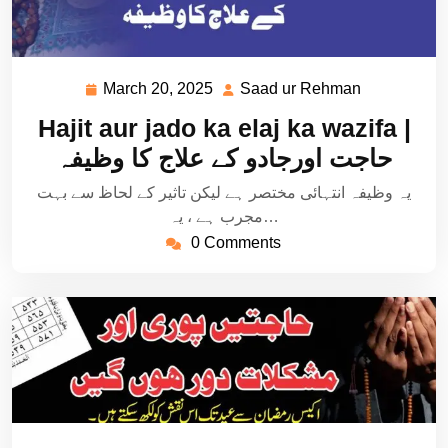
March 20, 2025
Saad ur Rehman
March
Saad
20,
ur
Hajit aur jado ka elaj ka wazifa |
2025
Rehman
حاجت اورجادو کے علاج کا وظیفہ
یہ وظیفہ انتہائی مختصر ہے لیکن تاثیر کے لحاظ سے بہت
مجرب ہے ، یہ…
0 Comments