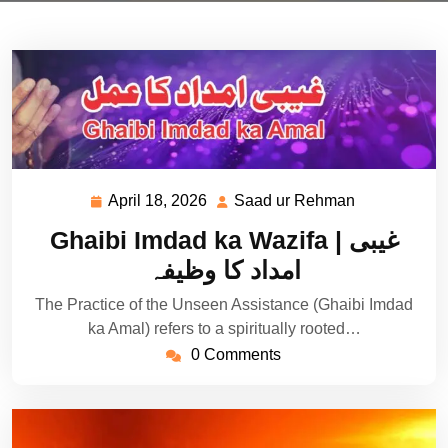
April 18, 2026
Saad ur Rehman
April
Saad
18,
ur
Ghaibi Imdad ka Wazifa | غیبی
2026
Rehman
امداد کا وظیفہ
The Practice of the Unseen Assistance (Ghaibi Imdad
ka Amal) refers to a spiritually rooted…
0 Comments