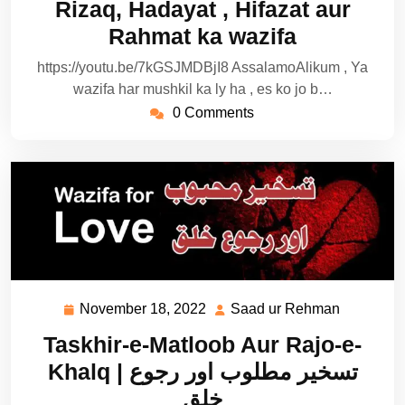
Rizaq, Hadayat , Hifazat aur
Rahmat ka wazifa
https://youtu.be/7kGSJMDBjI8 AssalamoAlikum , Ya
wazifa har mushkil ka ly ha , es ko jo b…
0 Comments
November 18, 2022
Saad ur Rehman
November
Saad
18,
ur
Taskhir-e-Matloob Aur Rajo-e-
2022
Rehman
Khalq | تسخیر مطلوب اور رجوع
خلق