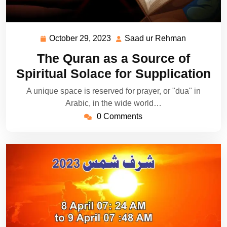
October 29, 2023
Saad ur Rehman
October
Saad
29,
ur
The Quran as a Source of
2023
Rehman
Spiritual Solace for Supplication
A unique space is reserved for prayer, or "dua" in
Arabic, in the wide world…
0 Comments