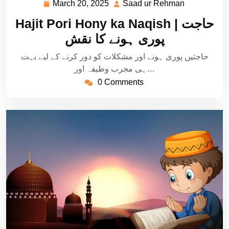
March 20, 2025
Saad ur Rehman
March
Saad
20,
ur
Hajit Pori Hony ka Naqish | حاجت
2025
Rehman
پوری ہونے کا نقش
حاجتیں پوری ہونے اور مشکلات کو دور کرنے کے لیے بہت
ہی مجرب وظیفہ اور…
0 Comments