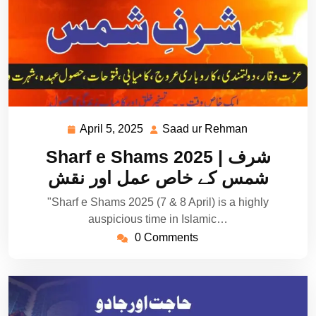
April 5, 2025
Saad ur Rehman
April
Saad
5,
ur
Sharf e Shams 2025 | شرف
2025
Rehman
شمس کے خاص عمل اور نقش
"Sharf e Shams 2025 (7 & 8 April) is a highly
auspicious time in Islamic…
0 Comments