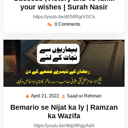
2022
Rehman
your wishes | Surah Nasir
https://youtu.be/d058RgrVGCk
0 Comments
April 21, 2022
Saad ur Rehman
April
Saad
21,
ur
Bemario se Nijat ka ly | Ramzan
2022
Rehman
ka Wazifa
https://youtu.be/4ktpWhgyAdA