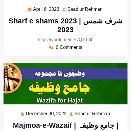
April 6, 2023
Saad ur Rehman
April
Saad
6,
ur
Sharf e shams 2023 | شرف شمس
2023
Rehman
2023
https://youtu.be/tLsvQxtI-80
0 Comments
December 30, 2022
Saad ur Rehman
December
Saad
30,
ur
Majmoa-e-Wazaif | جامع وظیفہ |
2022
Rehman