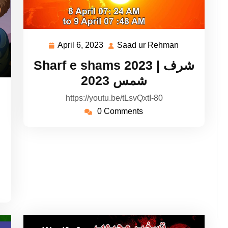
April 6, 2023
Saad ur Rehman
April
Saad
6,
ur
Sharf e shams 2023 | شرف
2023
Rehman
شمس 2023
aad
https://youtu.be/tLsvQxtI-80
r
0 Comments
ehman