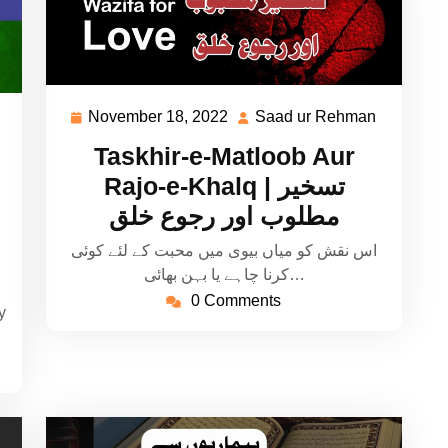
November 18, 2022
Saad ur Rehman
November
Saad
Saad
18,
ur
ur
Taskhir-e-Matloob Aur
2022
Rehman
Rehman
Rajo-e-Khalq | تسخیر
مطلوب اور رجوع خلق
اس نقش کو میاں بیوی میں محبت کے لئے کوئی
کرنا چاہے یا بہن بھائی…
0 Comments
y