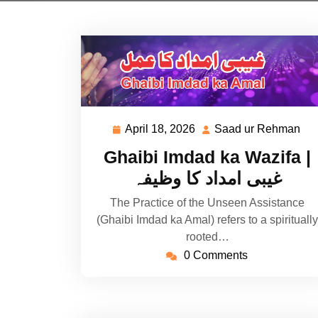
April 18, 2026
Saad ur Rehman
April
Sa
18,
ur
Ghaibi Imdad ka Wazifa |
2026
Re
غیبی امداد کا وظیفہ
The Practice of the Unseen Assistance
(Ghaibi Imdad ka Amal) refers to a spiritually
rooted…
0 Comments