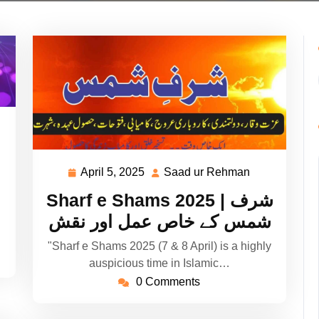
ad
hman
April 5, 2025
Saad ur Rehman
April
Saad
5,
ur
Sharf e Shams 2025 | شرف
2025
Rehman
شمس کے خاص عمل اور نقش
"Sharf e Shams 2025 (7 & 8 April) is a highly
auspicious time in Islamic…
0 Comments