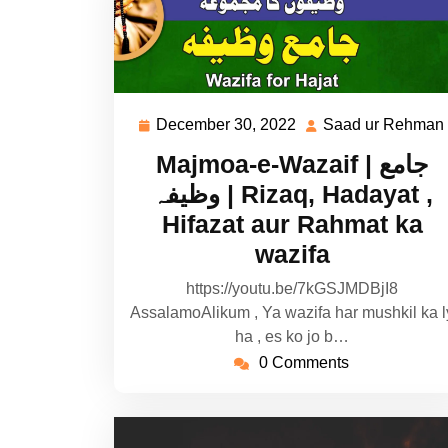
December 30, 2022
Saad ur Rehman
December
30,
Majmoa-e-Wazaif | جامع
2022
وظیفہ | Rizaq, Hadayat ,
Hifazat aur Rahmat ka
wazifa
https://youtu.be/7kGSJMDBjI8
AssalamoAlikum , Ya wazifa har mushkil ka l
ha , es ko jo b…
0 Comments