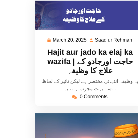
March 20, 2025
Saad ur Rehman
March
S
20,
ur
Hajit aur jado ka elaj ka
2025
R
wazifa | حاجت اورجادو کے
علاج کا وظیفہ
ہ وظیفہ انتہائی مختصر ہے لیکن تاثیر کے لحاظ
سے بہت مجرب ہے ، یہ…
0 Comments