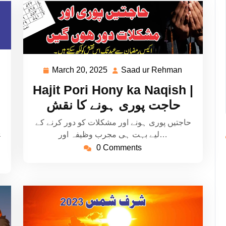
aad
March 20, 2025
Saad ur Rehman
March
Saad
20,
ur
Hajit Pori Hony ka Naqish |
ehman
2025
Rehman
حاجت پوری ہونے کا نقش
حاجتیں پوری ہونے اور مشکلات کو دور کرنے کے
ی
لیے بہت ہی مجرب وظیفہ اور…
0 Comments