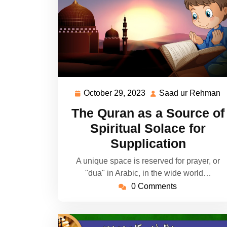
October 29, 2023
Saad ur Rehman
October
S
29,
u
The Quran as a Source of
2023
R
Spiritual Solace for
Supplication
A unique space is reserved for prayer, or
"dua" in Arabic, in the wide world…
0 Comments