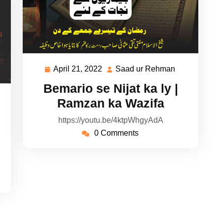
April 21, 2022
Saad ur Rehman
April
Saad
21,
ur
Bemario se Nijat ka ly |
2022
Rehman
ad
Ramzan ka Wazifa
https://youtu.be/4ktpWhgyAdA
hman
0 Comments