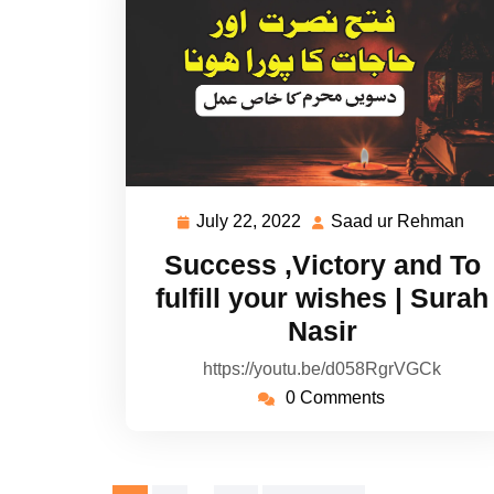
July 22, 2022
Saad ur Rehman
July
Sa
22,
ur
Success ,Victory and To
2022
Re
fulfill your wishes | Surah
Nasir
https://youtu.be/d058RgrVGCk
0 Comments