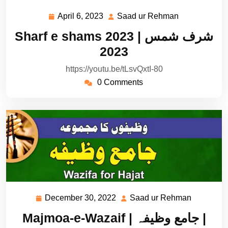
April 6, 2023
Saad ur Rehman
April
Saad
6,
ur
Sharf e shams 2023 | شرف شمس
2023
Rehman
2023
https://youtu.be/tLsvQxtI-80
0 Comments
December 30, 2022
Saad ur Rehman
December
Saad
30,
ur
Majmoa-e-Wazaif | جامع وظیفہ |
2022
Rehman