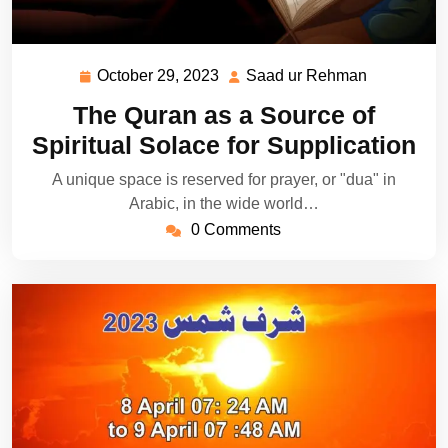
October 29, 2023
Saad ur Rehman
October
Saad
29,
ur
The Quran as a Source of
2023
Rehman
Spiritual Solace for Supplication
A unique space is reserved for prayer, or "dua" in
Arabic, in the wide world…
0 Comments