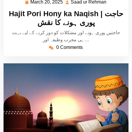
March 20, 2025
Saad ur Rehman
March
Saad
20,
ur
Hajit Pori Hony ka Naqish | حاجت
2025
Rehman
پوری ہونے کا نقش
حاجتیں پوری ہونے اور مشکلات کو دور کرنے کے لیے بہت
ہی مجرب وظیفہ اور…
0 Comments