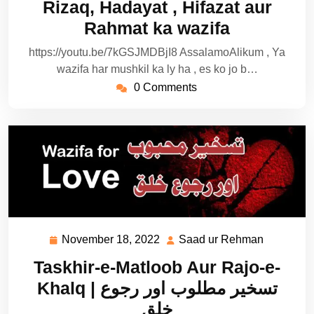
Rizaq, Hadayat , Hifazat aur
Rahmat ka wazifa
https://youtu.be/7kGSJMDBjI8 AssalamoAlikum , Ya
wazifa har mushkil ka ly ha , es ko jo b…
0 Comments
November 18, 2022
Saad ur Rehman
November
Saad
18,
ur
Taskhir-e-Matloob Aur Rajo-e-
2022
Rehman
Khalq | تسخیر مطلوب اور رجوع
خلق