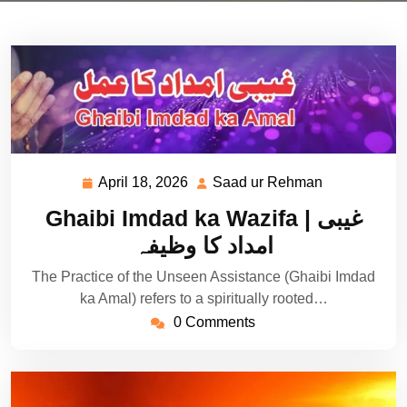
April 18, 2026
Saad ur Rehman
April
Saad
18,
ur
Ghaibi Imdad ka Wazifa | غیبی
2026
Rehman
امداد کا وظیفہ
The Practice of the Unseen Assistance (Ghaibi Imdad
ka Amal) refers to a spiritually rooted…
0 Comments