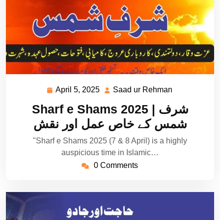
April 5, 2025
Saad ur Rehman
April
Saad
5,
ur
Sharf e Shams 2025 | شرف
2025
Rehman
شمس کے خاص عمل اور نقش
"Sharf e Shams 2025 (7 & 8 April) is a highly
auspicious time in Islamic…
0 Comments