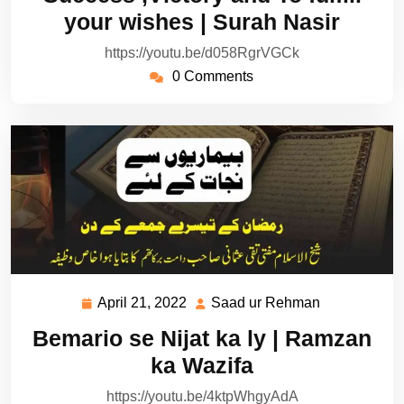
2022
Rehman
your wishes | Surah Nasir
https://youtu.be/d058RgrVGCk
0 Comments
April 21, 2022
Saad ur Rehman
April
Saad
21,
ur
Bemario se Nijat ka ly | Ramzan
2022
Rehman
ka Wazifa
https://youtu.be/4ktpWhgyAdA