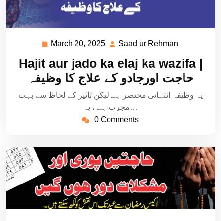
March 20, 2025
Saad ur Rehman
March
Saad
20,
ur
Hajit aur jado ka elaj ka wazifa |
2025
Rehman
حاجت اورجادو کے علاج کا وظیفہ
یہ وظیفہ انتہائی مختصر ہے لیکن تاثیر کے لحاظ سے بہت
مجرب ہے ، یہ…
0 Comments