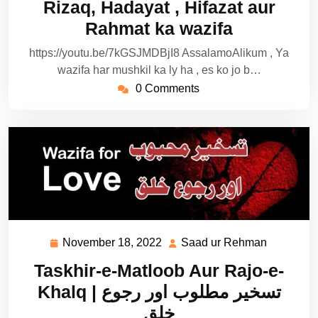
Rizaq, Hadayat , Hifazat aur
Rahmat ka wazifa
https://youtu.be/7kGSJMDBjI8 AssalamoAlikum , Ya
wazifa har mushkil ka ly ha , es ko jo b…
0 Comments
November 18, 2022
Saad ur Rehman
November
Saad
18,
ur
Taskhir-e-Matloob Aur Rajo-e-
2022
Rehman
Khalq | تسخیر مطلوب اور رجوع
خلق