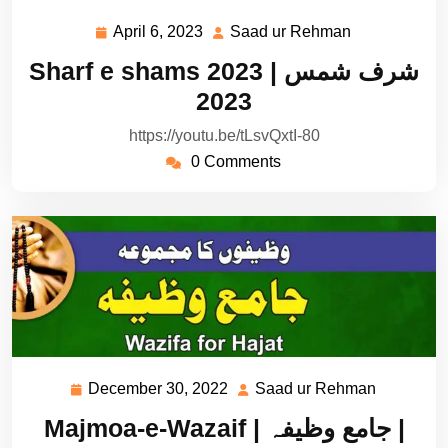
April 6, 2023
Saad ur Rehman
April
Saad
6,
ur
Sharf e shams 2023 | شرف شمس
2023
Rehman
2023
https://youtu.be/tLsvQxtI-80
0 Comments
December 30, 2022
Saad ur Rehman
December
Saad
30,
ur
Majmoa-e-Wazaif | جامع وظیفہ |
2022
Rehman