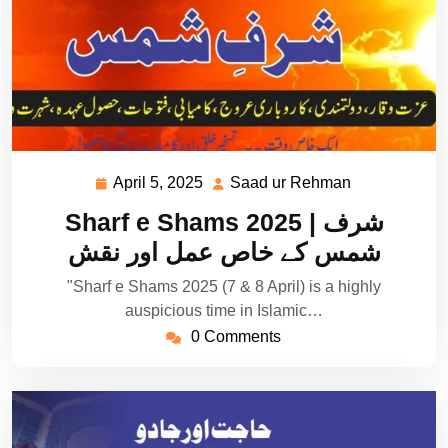
April 5, 2025
Saad ur Rehman
April
Saad
5,
ur
Sharf e Shams 2025 | شرف
2025
Rehman
شمس کے خاص عمل اور نقش
"Sharf e Shams 2025 (7 & 8 April) is a highly
auspicious time in Islamic…
0 Comments