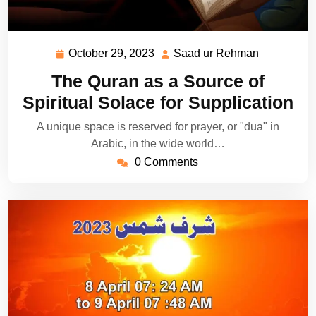
October 29, 2023
Saad ur Rehman
October
Saad
29,
ur
The Quran as a Source of
2023
Rehman
Spiritual Solace for Supplication
A unique space is reserved for prayer, or "dua" in
Arabic, in the wide world…
0 Comments