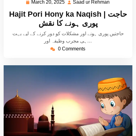
March 20, 2025
Saad ur Rehman
March
Saad
20,
ur
Hajit Pori Hony ka Naqish | حاجت
2025
Rehman
پوری ہونے کا نقش
حاجتیں پوری ہونے اور مشکلات کو دور کرنے کے لیے بہت
ہی مجرب وظیفہ اور…
0 Comments