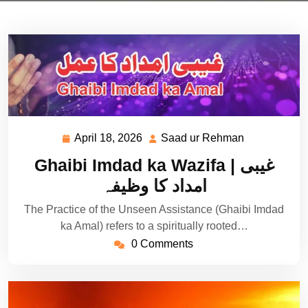
April 18, 2026
Saad ur Rehman
April
Saad
18,
ur
Ghaibi Imdad ka Wazifa | غیبی
2026
Rehman
امداد کا وظیفہ
The Practice of the Unseen Assistance (Ghaibi Imdad
ka Amal) refers to a spiritually rooted…
0 Comments