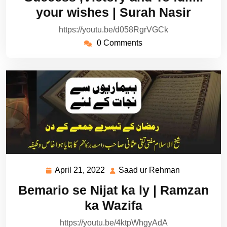
2022
Rehman
your wishes | Surah Nasir
https://youtu.be/d058RgrVGCk
0 Comments
April 21, 2022
Saad ur Rehman
April
Saad
21,
ur
Bemario se Nijat ka ly | Ramzan
2022
Rehman
ka Wazifa
https://youtu.be/4ktpWhgyAdA