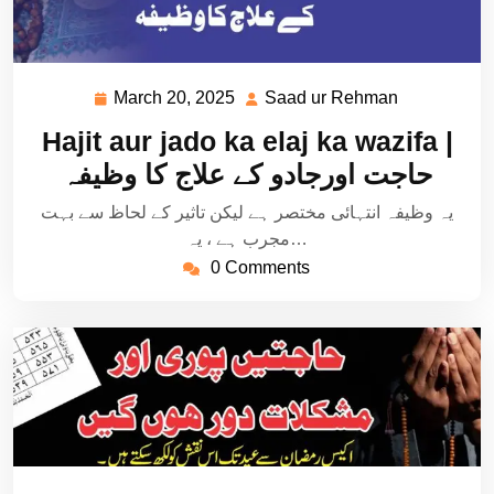
March 20, 2025
Saad ur Rehman
March
Saad
20,
ur
Hajit aur jado ka elaj ka wazifa |
2025
Rehman
حاجت اورجادو کے علاج کا وظیفہ
یہ وظیفہ انتہائی مختصر ہے لیکن تاثیر کے لحاظ سے بہت
مجرب ہے ، یہ…
0 Comments