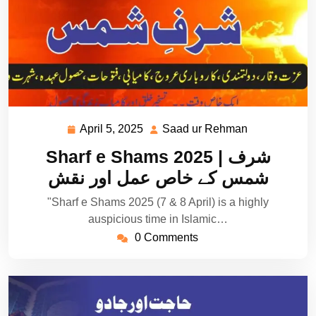
April 5, 2025
Saad ur Rehman
April
Saad
5,
ur
Sharf e Shams 2025 | شرف
2025
Rehman
شمس کے خاص عمل اور نقش
"Sharf e Shams 2025 (7 & 8 April) is a highly
auspicious time in Islamic…
0 Comments