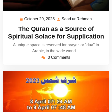
October 29, 2023
Saad ur Rehman
October
Saad
29,
ur
The Quran as a Source of
2023
Rehman
Spiritual Solace for Supplication
A unique space is reserved for prayer, or "dua" in
Arabic, in the wide world…
0 Comments