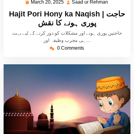
March 20, 2025
Saad ur Rehman
March
Saad
20,
ur
Hajit Pori Hony ka Naqish | حاجت
2025
Rehman
پوری ہونے کا نقش
حاجتیں پوری ہونے اور مشکلات کو دور کرنے کے لیے بہت
ہی مجرب وظیفہ اور…
0 Comments