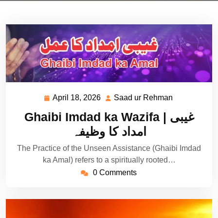
April 18, 2026
Saad ur Rehman
April
Saad
18,
ur
Ghaibi Imdad ka Wazifa | غیبی
2026
Rehman
امداد کا وظیفہ
The Practice of the Unseen Assistance (Ghaibi Imdad
ka Amal) refers to a spiritually rooted…
0 Comments