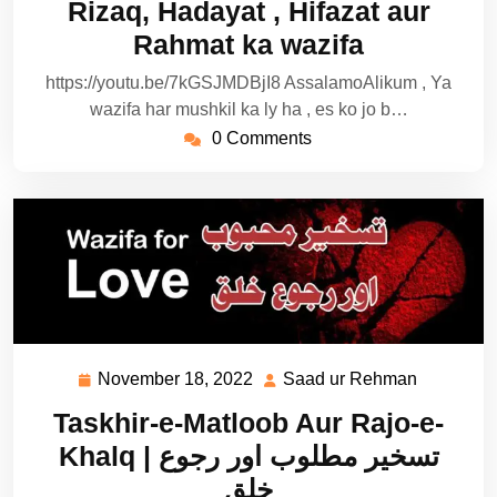
Rizaq, Hadayat , Hifazat aur
Rahmat ka wazifa
https://youtu.be/7kGSJMDBjI8 AssalamoAlikum , Ya
wazifa har mushkil ka ly ha , es ko jo b…
0 Comments
November 18, 2022
Saad ur Rehman
November
Saad
18,
ur
Taskhir-e-Matloob Aur Rajo-e-
2022
Rehman
Khalq | تسخیر مطلوب اور رجوع
خلق