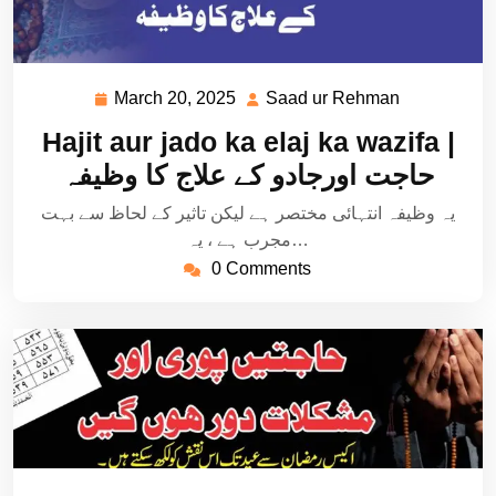
March 20, 2025
Saad ur Rehman
March
Saad
20,
ur
Hajit aur jado ka elaj ka wazifa |
2025
Rehman
حاجت اورجادو کے علاج کا وظیفہ
یہ وظیفہ انتہائی مختصر ہے لیکن تاثیر کے لحاظ سے بہت
مجرب ہے ، یہ…
0 Comments