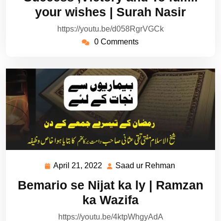
2022
Rehman
your wishes | Surah Nasir
https://youtu.be/d058RgrVGCk
0 Comments
April 21, 2022
Saad ur Rehman
April
Saad
21,
ur
Bemario se Nijat ka ly | Ramzan
2022
Rehman
ka Wazifa
https://youtu.be/4ktpWhgyAdA