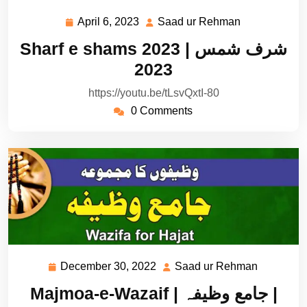
April 6, 2023
Saad ur Rehman
April
Saad
6,
ur
Sharf e shams 2023 | شرف شمس
2023
Rehman
2023
https://youtu.be/tLsvQxtI-80
0 Comments
December 30, 2022
Saad ur Rehman
December
Saad
30,
ur
Majmoa-e-Wazaif | جامع وظیفہ |
2022
Rehman