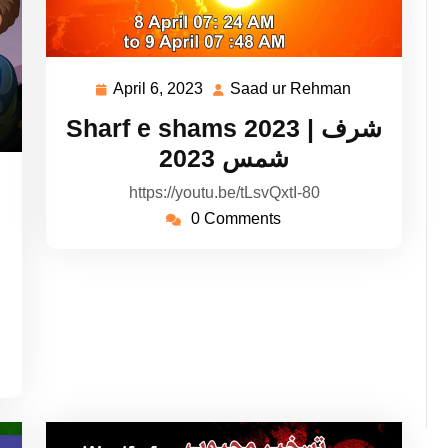
April 6, 2023
Saad ur Rehman
April
Saad
6,
ur
Sharf e shams 2023 | شرف
2023
Rehman
شمس 2023
aad
https://youtu.be/tLsvQxtI-80
r
0 Comments
ehman