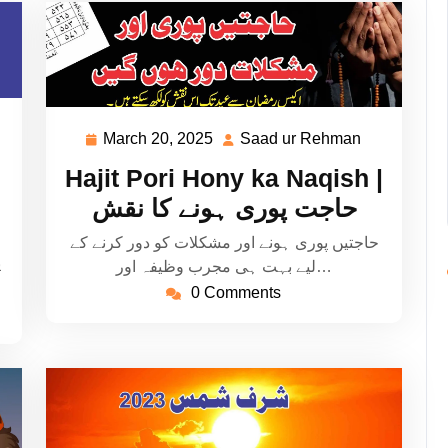
aad
March 20, 2025
Saad ur Rehman
March
Saad
20,
ur
Hajit Pori Hony ka Naqish |
ehman
2025
Rehman
حاجت پوری ہونے کا نقش
حاجتیں پوری ہونے اور مشکلات کو دور کرنے کے
ی
لیے بہت ہی مجرب وظیفہ اور…
0 Comments