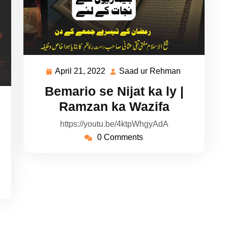
April 21, 2022
Saad ur Rehman
April
Saad
21,
ur
Bemario se Nijat ka ly |
2022
Rehman
ad
Ramzan ka Wazifa
https://youtu.be/4ktpWhgyAdA
hman
0 Comments