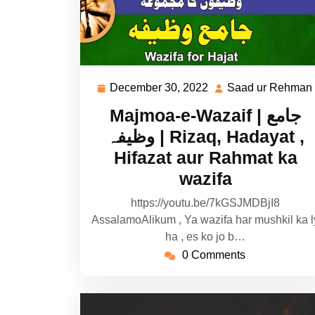
December 30, 2022
Saad ur Rehman
December
30,
Majmoa-e-Wazaif | جامع
2022
وظیفہ | Rizaq, Hadayat ,
Hifazat aur Rahmat ka
wazifa
https://youtu.be/7kGSJMDBjI8
AssalamoAlikum , Ya wazifa har mushkil ka l
ha , es ko jo b…
0 Comments