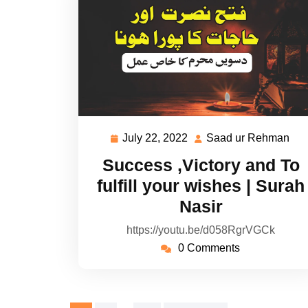
July 22, 2022
Saad ur Rehman
July
Sa
22,
ur
Success ,Victory and To
2022
Re
fulfill your wishes | Surah
Nasir
https://youtu.be/d058RgrVGCk
0 Comments