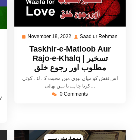
November 18, 2022
Saad ur Rehman
November
Saad
Saad
18,
ur
ur
Taskhir-e-Matloob Aur
2022
Rehman
Rehman
Rajo-e-Khalq | تسخیر
مطلوب اور رجوع خلق
اس نقش کو میاں بیوی میں محبت کے لئے کوئی
کرنا چاہے یا بہن بھائی…
0 Comments
y