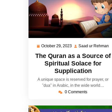
October 29, 2023
Saad ur Rehman
October
S
29,
u
The Quran as a Source of
2023
R
Spiritual Solace for
Supplication
A unique space is reserved for prayer, or
"dua" in Arabic, in the wide world…
0 Comments