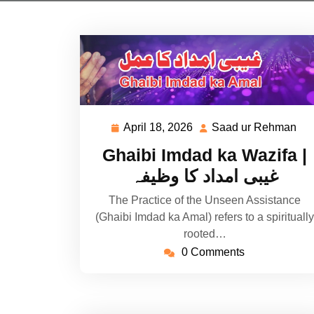
April 18, 2026
Saad ur Rehman
April
Sa
18,
ur
Ghaibi Imdad ka Wazifa |
2026
Re
غیبی امداد کا وظیفہ
The Practice of the Unseen Assistance
(Ghaibi Imdad ka Amal) refers to a spiritually
rooted…
0 Comments