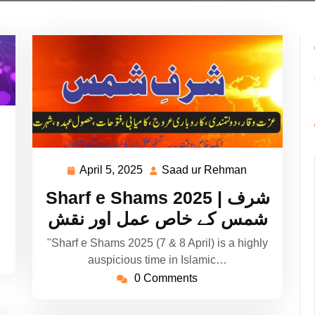
ad
hman
April 5, 2025
Saad ur Rehman
April
Saad
5,
ur
Sharf e Shams 2025 | شرف
2025
Rehman
شمس کے خاص عمل اور نقش
"Sharf e Shams 2025 (7 & 8 April) is a highly
auspicious time in Islamic…
0 Comments