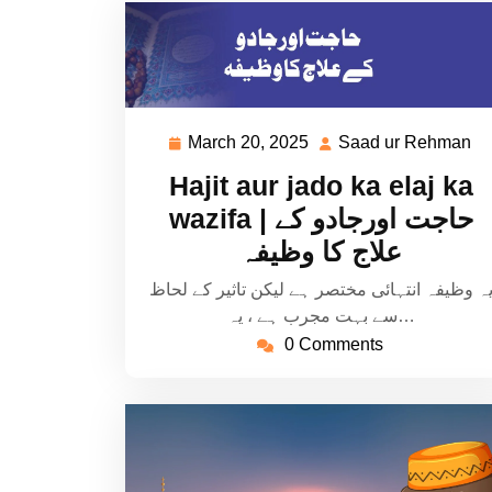
March 20, 2025
Saad ur Rehman
March
S
20,
ur
Hajit aur jado ka elaj ka
2025
R
wazifa | حاجت اورجادو کے
علاج کا وظیفہ
ہ وظیفہ انتہائی مختصر ہے لیکن تاثیر کے لحاظ
سے بہت مجرب ہے ، یہ…
0 Comments