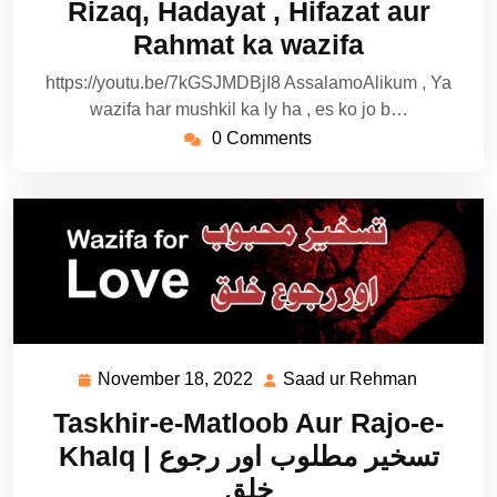
Rizaq, Hadayat , Hifazat aur
Rahmat ka wazifa
https://youtu.be/7kGSJMDBjI8 AssalamoAlikum , Ya
wazifa har mushkil ka ly ha , es ko jo b…
0 Comments
November 18, 2022
Saad ur Rehman
November
Saad
18,
ur
Taskhir-e-Matloob Aur Rajo-e-
2022
Rehman
Khalq | تسخیر مطلوب اور رجوع
خلق