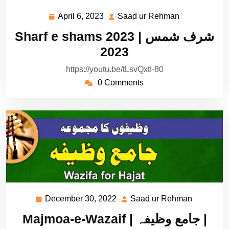
April 6, 2023
Saad ur Rehman
April
Saad
6,
ur
Sharf e shams 2023 | شرف شمس
2023
Rehman
2023
https://youtu.be/tLsvQxtI-80
0 Comments
December 30, 2022
Saad ur Rehman
December
Saad
30,
ur
Majmoa-e-Wazaif | جامع وظیفہ |
2022
Rehman