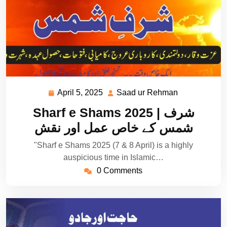
April 5, 2025
Saad ur Rehman
April
Saad
5,
ur
Sharf e Shams 2025 | شرف
2025
Rehman
شمس کے خاص عمل اور نقش
"Sharf e Shams 2025 (7 & 8 April) is a highly
auspicious time in Islamic…
0 Comments