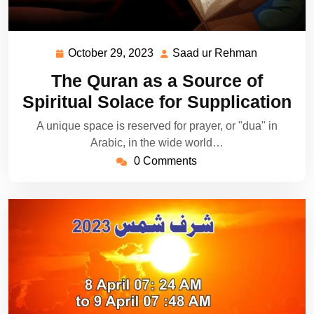
October 29, 2023
Saad ur Rehman
October
Saad
29,
ur
The Quran as a Source of
2023
Rehman
Spiritual Solace for Supplication
A unique space is reserved for prayer, or "dua" in
Arabic, in the wide world…
0 Comments