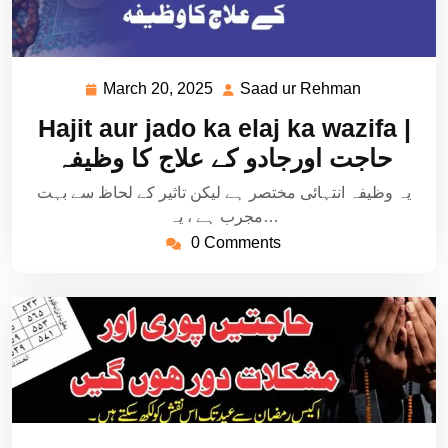
March 20, 2025
Saad ur Rehman
March
Saad
20,
ur
Hajit aur jado ka elaj ka wazifa |
2025
Rehman
حاجت اورجادو کے علاج کا وظیفہ
یہ وظیفہ انتہائی مختصر ہے لیکن تاثیر کے لحاظ سے بہت
مجرب ہے ، یہ…
0 Comments