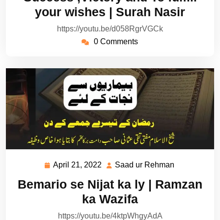
2022
Rehman
your wishes | Surah Nasir
https://youtu.be/d058RgrVGCk
0 Comments
April 21, 2022
Saad ur Rehman
April
Saad
21,
ur
Bemario se Nijat ka ly | Ramzan
2022
Rehman
ka Wazifa
https://youtu.be/4ktpWhgyAdA