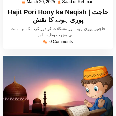
March 20, 2025
Saad ur Rehman
March
Saad
20,
ur
Hajit Pori Hony ka Naqish | حاجت
2025
Rehman
پوری ہونے کا نقش
حاجتیں پوری ہونے اور مشکلات کو دور کرنے کے لیے بہت
ہی مجرب وظیفہ اور…
0 Comments