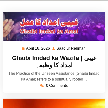
April 18, 2026
Saad ur Rehman
April
Saad
18,
ur
Ghaibi Imdad ka Wazifa | غیبی
2026
Rehman
امداد کا وظیفہ
The Practice of the Unseen Assistance (Ghaibi Imdad
ka Amal) refers to a spiritually rooted…
0 Comments