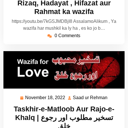
Rizaq, Hadayat , Hifazat aur
Rahmat ka wazifa
https://youtu.be/7kGSJMDBjI8 AssalamoAlikum , Ya
wazifa har mushkil ka ly ha , es ko jo b…
0 Comments
November 18, 2022
Saad ur Rehman
November
Saad
18,
ur
Taskhir-e-Matloob Aur Rajo-e-
2022
Rehman
Khalq | تسخیر مطلوب اور رجوع
خلق