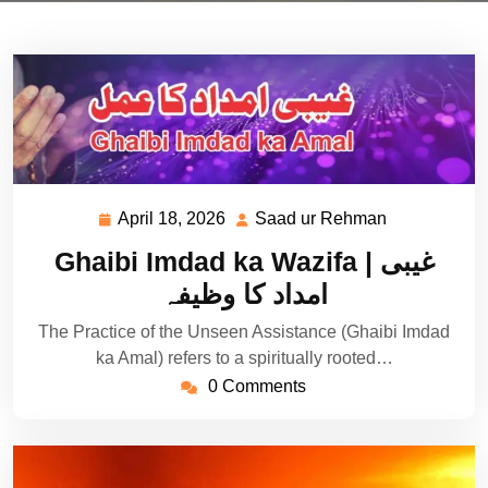
April 18, 2026
Saad ur Rehman
April
Saad
18,
ur
Ghaibi Imdad ka Wazifa | غیبی
2026
Rehman
امداد کا وظیفہ
The Practice of the Unseen Assistance (Ghaibi Imdad
ka Amal) refers to a spiritually rooted…
0 Comments