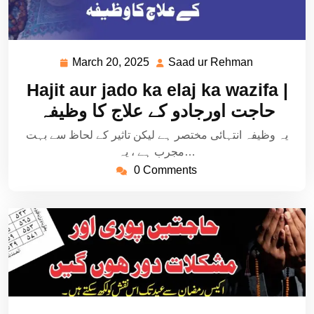
March 20, 2025
Saad ur Rehman
March
Saad
20,
ur
Hajit aur jado ka elaj ka wazifa |
2025
Rehman
حاجت اورجادو کے علاج کا وظیفہ
یہ وظیفہ انتہائی مختصر ہے لیکن تاثیر کے لحاظ سے بہت
مجرب ہے ، یہ…
0 Comments