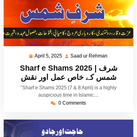
April 5, 2025
Saad ur Rehman
April
Saad
5,
ur
Sharf e Shams 2025 | شرف
2025
Rehman
شمس کے خاص عمل اور نقش
"Sharf e Shams 2025 (7 & 8 April) is a highly
auspicious time in Islamic…
0 Comments