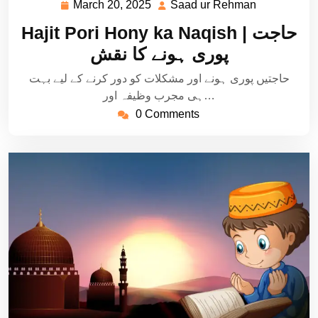
March 20, 2025
Saad ur Rehman
March
Saad
20,
ur
Hajit Pori Hony ka Naqish | حاجت
2025
Rehman
پوری ہونے کا نقش
حاجتیں پوری ہونے اور مشکلات کو دور کرنے کے لیے بہت
ہی مجرب وظیفہ اور…
0 Comments