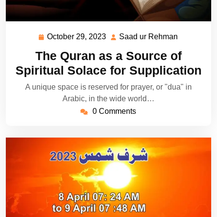
October 29, 2023
Saad ur Rehman
October
Saad
29,
ur
The Quran as a Source of
2023
Rehman
Spiritual Solace for Supplication
A unique space is reserved for prayer, or "dua" in
Arabic, in the wide world…
0 Comments