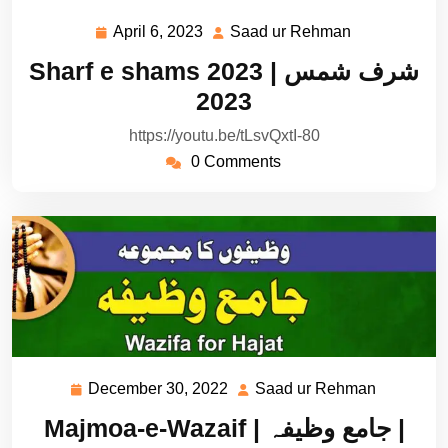
April 6, 2023
Saad ur Rehman
April
Saad
6,
ur
Sharf e shams 2023 | شرف شمس
2023
Rehman
2023
https://youtu.be/tLsvQxtI-80
0 Comments
December 30, 2022
Saad ur Rehman
December
Saad
30,
ur
Majmoa-e-Wazaif | جامع وظیفہ |
2022
Rehman