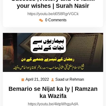
2022
Rehman
your wishes | Surah Nasir
https://youtu.be/d058RgrVGCk
0 Comments
April 21, 2022
Saad ur Rehman
April
Saad
21,
ur
Bemario se Nijat ka ly | Ramzan
2022
Rehman
ka Wazifa
https://youtu.be/4ktpWhgyAdA