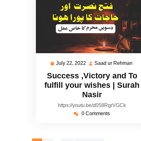
July 22, 2022
Saad ur Rehman
July
Sa
22,
ur
Success ,Victory and To
2022
Re
fulfill your wishes | Surah
Nasir
https://youtu.be/d058RgrVGCk
0 Comments