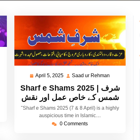
ad
hman
April 5, 2025
Saad ur Rehman
April
Saad
5,
ur
Sharf e Shams 2025 | شرف
2025
Rehman
شمس کے خاص عمل اور نقش
"Sharf e Shams 2025 (7 & 8 April) is a highly
auspicious time in Islamic…
0 Comments