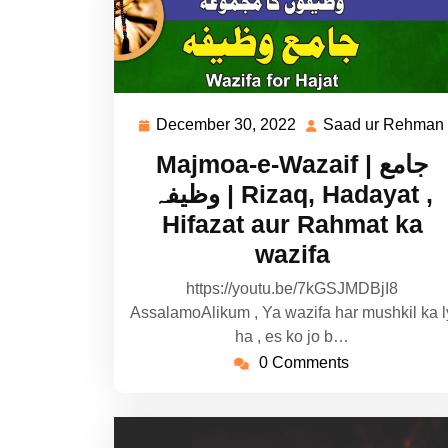
December 30, 2022
Saad ur Rehman
December
30,
Majmoa-e-Wazaif | جامع
2022
وظیفہ | Rizaq, Hadayat ,
Hifazat aur Rahmat ka
wazifa
https://youtu.be/7kGSJMDBjI8
AssalamoAlikum , Ya wazifa har mushkil ka l
ha , es ko jo b…
0 Comments