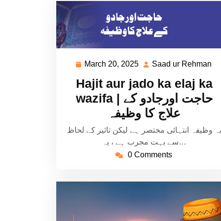
March 20, 2025
Saad ur Rehman
March
S
20,
ur
Hajit aur jado ka elaj ka
2025
R
wazifa | حاجت اورجادو کے
علاج کا وظیفہ
ہ وظیفہ انتہائی مختصر ہے لیکن تاثیر کے لحاظ
سے بہت مجرب ہے ، یہ…
0 Comments