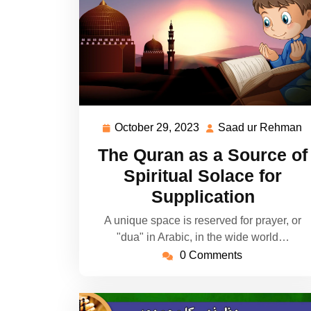
October 29, 2023
Saad ur Rehman
October
S
29,
u
The Quran as a Source of
2023
R
Spiritual Solace for
Supplication
A unique space is reserved for prayer, or
"dua" in Arabic, in the wide world…
0 Comments