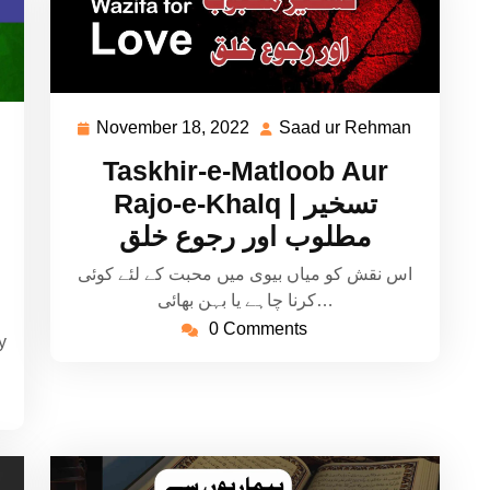
November 18, 2022
Saad ur Rehman
November
Saad
Saad
18,
ur
ur
Taskhir-e-Matloob Aur
2022
Rehman
Rehman
Rajo-e-Khalq | تسخیر
مطلوب اور رجوع خلق
اس نقش کو میاں بیوی میں محبت کے لئے کوئی
کرنا چاہے یا بہن بھائی…
0 Comments
y