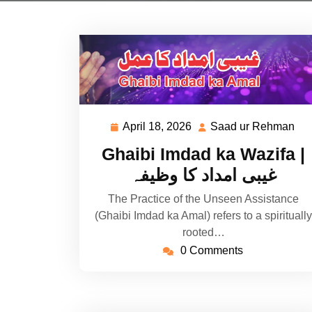
April 18, 2026
Saad ur Rehman
April
Sa
18,
ur
Ghaibi Imdad ka Wazifa |
2026
Re
غیبی امداد کا وظیفہ
The Practice of the Unseen Assistance
(Ghaibi Imdad ka Amal) refers to a spiritually
rooted…
0 Comments