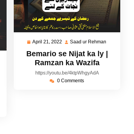
April 21, 2022
Saad ur Rehman
April
Saad
21,
ur
Bemario se Nijat ka ly |
2022
Rehman
ad
Ramzan ka Wazifa
https://youtu.be/4ktpWhgyAdA
hman
0 Comments