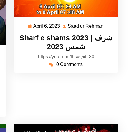
April 6, 2023
Saad ur Rehman
April
Saad
6,
ur
Sharf e shams 2023 | شرف
2023
Rehman
شمس 2023
aad
https://youtu.be/tLsvQxtI-80
r
0 Comments
ehman