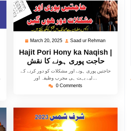
aad
March 20, 2025
Saad ur Rehman
March
Saad
20,
ur
Hajit Pori Hony ka Naqish |
ehman
2025
Rehman
حاجت پوری ہونے کا نقش
حاجتیں پوری ہونے اور مشکلات کو دور کرنے کے
ی
لیے بہت ہی مجرب وظیفہ اور…
0 Comments