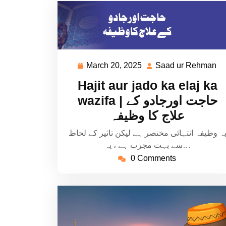
March 20, 2025
Saad ur Rehman
March
S
20,
ur
Hajit aur jado ka elaj ka
2025
R
wazifa | حاجت اورجادو کے
علاج کا وظیفہ
ہ وظیفہ انتہائی مختصر ہے لیکن تاثیر کے لحاظ
سے بہت مجرب ہے ، یہ…
0 Comments