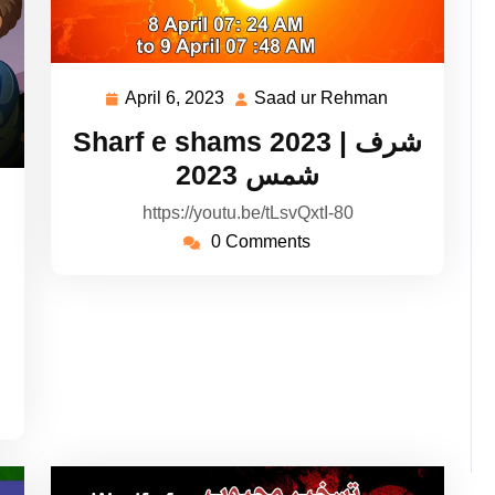
April 6, 2023
Saad ur Rehman
April
Saad
6,
ur
Sharf e shams 2023 | شرف
2023
Rehman
شمس 2023
aad
https://youtu.be/tLsvQxtI-80
r
0 Comments
ehman