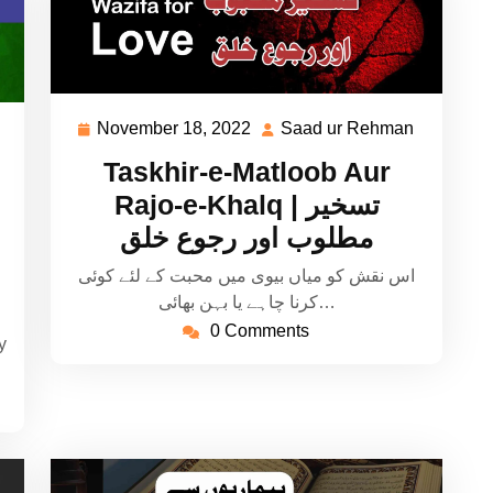
November 18, 2022
Saad ur Rehman
November
Saad
Saad
18,
ur
ur
Taskhir-e-Matloob Aur
2022
Rehman
Rehman
Rajo-e-Khalq | تسخیر
مطلوب اور رجوع خلق
اس نقش کو میاں بیوی میں محبت کے لئے کوئی
کرنا چاہے یا بہن بھائی…
0 Comments
y