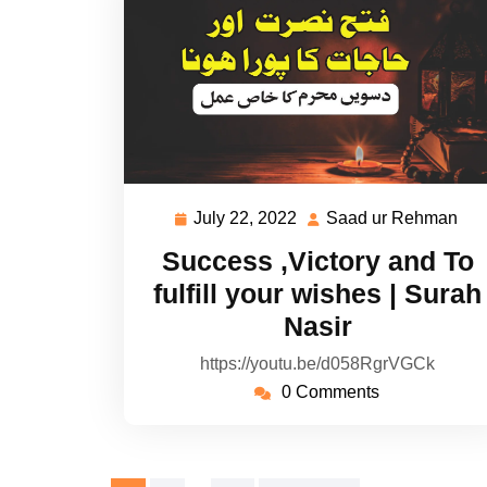
July 22, 2022
Saad ur Rehman
July
Sa
22,
ur
Success ,Victory and To
2022
Re
fulfill your wishes | Surah
Nasir
https://youtu.be/d058RgrVGCk
0 Comments