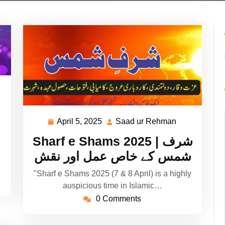
ad
hman
April 5, 2025
Saad ur Rehman
April
Saad
5,
ur
Sharf e Shams 2025 | شرف
2025
Rehman
شمس کے خاص عمل اور نقش
"Sharf e Shams 2025 (7 & 8 April) is a highly
auspicious time in Islamic…
0 Comments