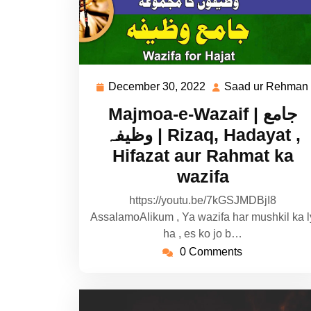
December 30, 2022
Saad ur Rehman
December
30,
Majmoa-e-Wazaif | جامع
2022
وظیفہ | Rizaq, Hadayat ,
Hifazat aur Rahmat ka
wazifa
https://youtu.be/7kGSJMDBjI8
AssalamoAlikum , Ya wazifa har mushkil ka l
ha , es ko jo b…
0 Comments