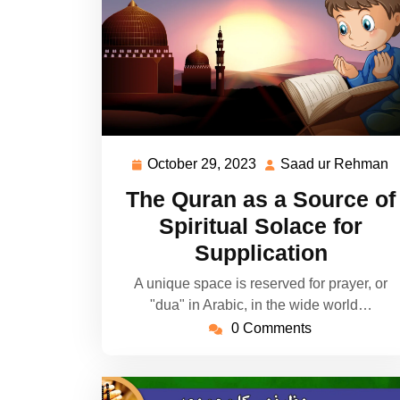
October 29, 2023
Saad ur Rehman
October
S
29,
u
The Quran as a Source of
2023
R
Spiritual Solace for
Supplication
A unique space is reserved for prayer, or
"dua" in Arabic, in the wide world…
0 Comments