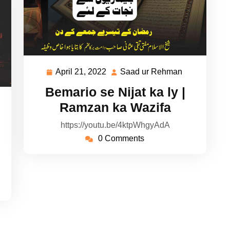
April 21, 2022
Saad ur Rehman
April
Saad
21,
ur
Bemario se Nijat ka ly |
2022
Rehman
ad
Ramzan ka Wazifa
https://youtu.be/4ktpWhgyAdA
hman
0 Comments