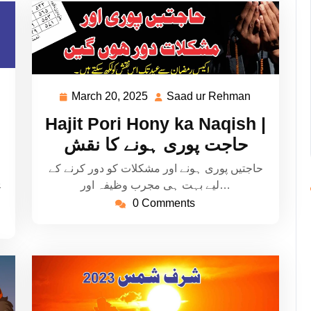
aad
March 20, 2025
Saad ur Rehman
March
Saad
20,
ur
Hajit Pori Hony ka Naqish |
ehman
2025
Rehman
حاجت پوری ہونے کا نقش
حاجتیں پوری ہونے اور مشکلات کو دور کرنے کے
ی
لیے بہت ہی مجرب وظیفہ اور…
0 Comments