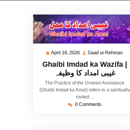
April 18, 2026
Saad ur Rehman
April
Sa
18,
ur
Ghaibi Imdad ka Wazifa |
2026
Re
غیبی امداد کا وظیفہ
The Practice of the Unseen Assistance
(Ghaibi Imdad ka Amal) refers to a spiritually
rooted…
0 Comments