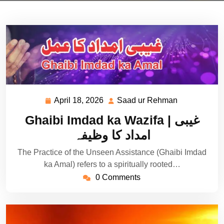
April 18, 2026
Saad ur Rehman
April
Saad
18,
ur
Ghaibi Imdad ka Wazifa | غیبی
2026
Rehman
امداد کا وظیفہ
The Practice of the Unseen Assistance (Ghaibi Imdad
ka Amal) refers to a spiritually rooted…
0 Comments