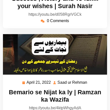
2022
Rehman
your wishes | Surah Nasir
https://youtu.be/d058RgrVGCk
0 Comments
April 21, 2022
Saad ur Rehman
April
Saad
21,
ur
Bemario se Nijat ka ly | Ramzan
2022
Rehman
ka Wazifa
https://youtu.be/4ktpWhgyAdA