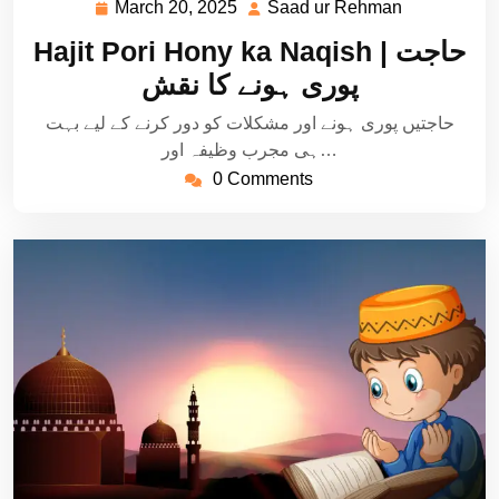
March 20, 2025
Saad ur Rehman
March
Saad
20,
ur
Hajit Pori Hony ka Naqish | حاجت
2025
Rehman
پوری ہونے کا نقش
حاجتیں پوری ہونے اور مشکلات کو دور کرنے کے لیے بہت
ہی مجرب وظیفہ اور…
0 Comments