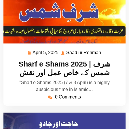
April 5, 2025
Saad ur Rehman
April
Saad
5,
ur
Sharf e Shams 2025 | شرف
2025
Rehman
شمس کے خاص عمل اور نقش
"Sharf e Shams 2025 (7 & 8 April) is a highly
auspicious time in Islamic…
0 Comments