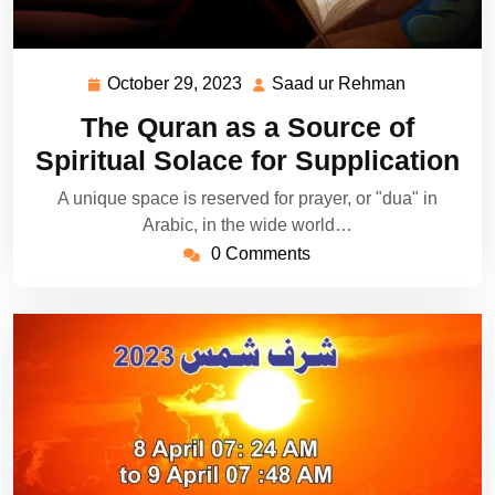
October 29, 2023
Saad ur Rehman
October
Saad
29,
ur
The Quran as a Source of
2023
Rehman
Spiritual Solace for Supplication
A unique space is reserved for prayer, or "dua" in
Arabic, in the wide world…
0 Comments