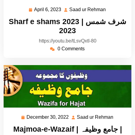
April 6, 2023
Saad ur Rehman
April
Saad
6,
ur
Sharf e shams 2023 | شرف شمس
2023
Rehman
2023
https://youtu.be/tLsvQxtI-80
0 Comments
December 30, 2022
Saad ur Rehman
December
Saad
30,
ur
Majmoa-e-Wazaif | جامع وظیفہ |
2022
Rehman