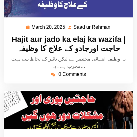
March 20, 2025
Saad ur Rehman
March
Saad
20,
ur
Hajit aur jado ka elaj ka wazifa |
2025
Rehman
حاجت اورجادو کے علاج کا وظیفہ
یہ وظیفہ انتہائی مختصر ہے لیکن تاثیر کے لحاظ سے بہت
مجرب ہے ، یہ…
0 Comments