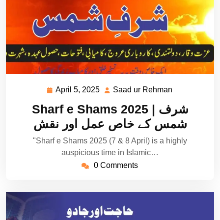
April 5, 2025
Saad ur Rehman
April
Saad
5,
ur
Sharf e Shams 2025 | شرف
2025
Rehman
شمس کے خاص عمل اور نقش
"Sharf e Shams 2025 (7 & 8 April) is a highly
auspicious time in Islamic…
0 Comments