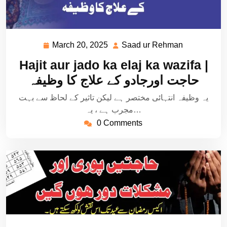
March 20, 2025
Saad ur Rehman
March
Saad
20,
ur
Hajit aur jado ka elaj ka wazifa |
2025
Rehman
حاجت اورجادو کے علاج کا وظیفہ
یہ وظیفہ انتہائی مختصر ہے لیکن تاثیر کے لحاظ سے بہت
مجرب ہے ، یہ…
0 Comments