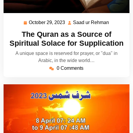
October 29, 2023
Saad ur Rehman
October
Saad
29,
ur
The Quran as a Source of
2023
Rehman
Spiritual Solace for Supplication
A unique space is reserved for prayer, or "dua" in
Arabic, in the wide world…
0 Comments