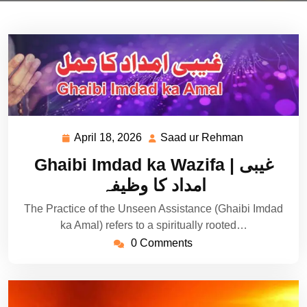
April 18, 2026
Saad ur Rehman
April
Saad
18,
ur
Ghaibi Imdad ka Wazifa | غیبی
2026
Rehman
امداد کا وظیفہ
The Practice of the Unseen Assistance (Ghaibi Imdad
ka Amal) refers to a spiritually rooted…
0 Comments