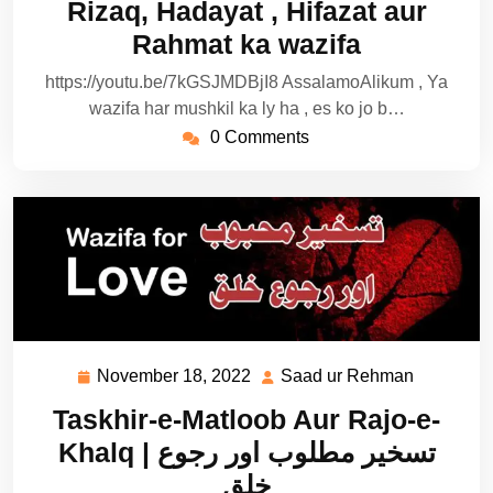
Rizaq, Hadayat , Hifazat aur
Rahmat ka wazifa
https://youtu.be/7kGSJMDBjI8 AssalamoAlikum , Ya
wazifa har mushkil ka ly ha , es ko jo b…
0 Comments
November 18, 2022
Saad ur Rehman
November
Saad
18,
ur
Taskhir-e-Matloob Aur Rajo-e-
2022
Rehman
Khalq | تسخیر مطلوب اور رجوع
خلق