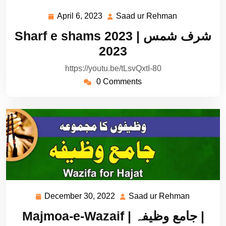
April 6, 2023
Saad ur Rehman
April
Saad
6,
ur
Sharf e shams 2023 | شرف شمس
2023
Rehman
2023
https://youtu.be/tLsvQxtI-80
0 Comments
December 30, 2022
Saad ur Rehman
December
Saad
30,
ur
Majmoa-e-Wazaif | جامع وظیفہ |
2022
Rehman