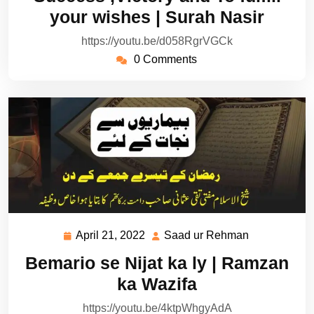
2022
Rehman
your wishes | Surah Nasir
https://youtu.be/d058RgrVGCk
0 Comments
April 21, 2022
Saad ur Rehman
April
Saad
21,
ur
Bemario se Nijat ka ly | Ramzan
2022
Rehman
ka Wazifa
https://youtu.be/4ktpWhgyAdA