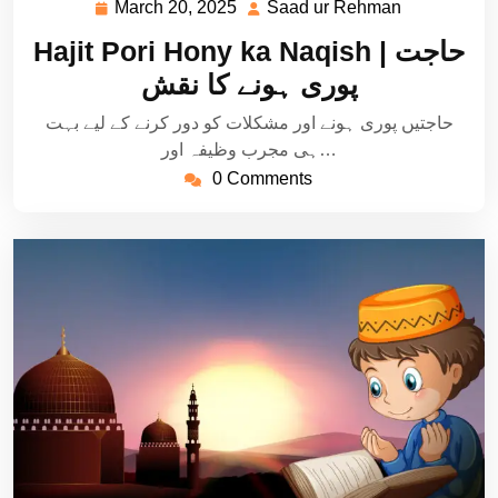
March 20, 2025
Saad ur Rehman
March
Saad
20,
ur
Hajit Pori Hony ka Naqish | حاجت
2025
Rehman
پوری ہونے کا نقش
حاجتیں پوری ہونے اور مشکلات کو دور کرنے کے لیے بہت
ہی مجرب وظیفہ اور…
0 Comments