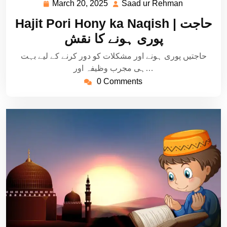
March 20, 2025
Saad ur Rehman
March
Saad
20,
ur
Hajit Pori Hony ka Naqish | حاجت
2025
Rehman
پوری ہونے کا نقش
حاجتیں پوری ہونے اور مشکلات کو دور کرنے کے لیے بہت
ہی مجرب وظیفہ اور…
0 Comments