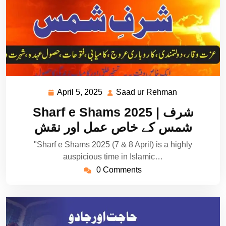
April 5, 2025
Saad ur Rehman
April
Saad
5,
ur
Sharf e Shams 2025 | شرف
2025
Rehman
شمس کے خاص عمل اور نقش
"Sharf e Shams 2025 (7 & 8 April) is a highly
auspicious time in Islamic…
0 Comments