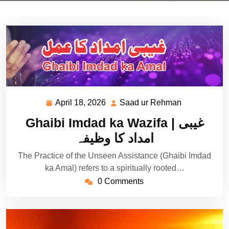
April 18, 2026
Saad ur Rehman
April
Saad
18,
ur
Ghaibi Imdad ka Wazifa | غیبی
2026
Rehman
امداد کا وظیفہ
The Practice of the Unseen Assistance (Ghaibi Imdad
ka Amal) refers to a spiritually rooted…
0 Comments