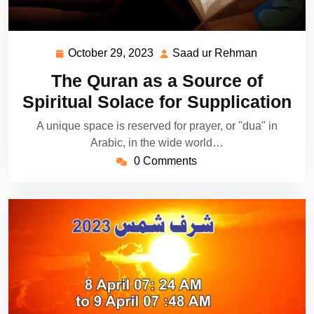
October 29, 2023
Saad ur Rehman
October
Saad
29,
ur
The Quran as a Source of
2023
Rehman
Spiritual Solace for Supplication
A unique space is reserved for prayer, or "dua" in
Arabic, in the wide world…
0 Comments