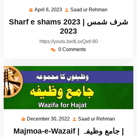
April 6, 2023
Saad ur Rehman
April
Saad
6,
ur
Sharf e shams 2023 | شرف شمس
2023
Rehman
2023
https://youtu.be/tLsvQxtI-80
0 Comments
December 30, 2022
Saad ur Rehman
December
Saad
30,
ur
Majmoa-e-Wazaif | جامع وظیفہ |
2022
Rehman