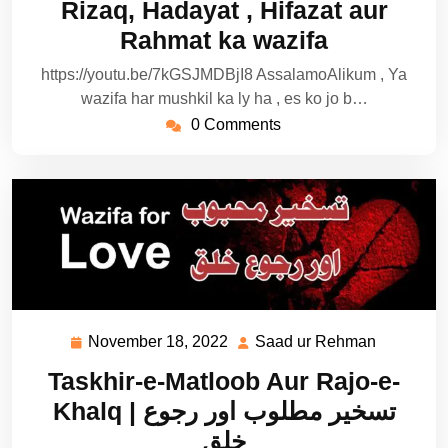
Rizaq, Hadayat , Hifazat aur
Rahmat ka wazifa
https://youtu.be/7kGSJMDBjI8 AssalamoAlikum , Ya
wazifa har mushkil ka ly ha , es ko jo b…
0 Comments
November 18, 2022
Saad ur Rehman
November
Saad
18,
ur
Taskhir-e-Matloob Aur Rajo-e-
2022
Rehman
Khalq | تسخیر مطلوب اور رجوع
خلق