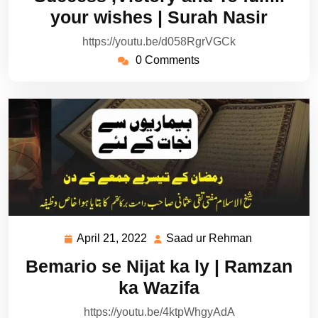
2022
Rehman
your wishes | Surah Nasir
https://youtu.be/d058RgrVGCk
0 Comments
April 21, 2022
Saad ur Rehman
April
Saad
21,
ur
Bemario se Nijat ka ly | Ramzan
2022
Rehman
ka Wazifa
https://youtu.be/4ktpWhgyAdA