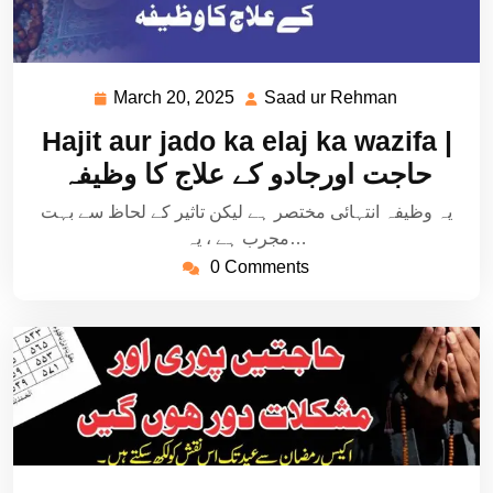
March 20, 2025
Saad ur Rehman
March
Saad
20,
ur
Hajit aur jado ka elaj ka wazifa |
2025
Rehman
حاجت اورجادو کے علاج کا وظیفہ
یہ وظیفہ انتہائی مختصر ہے لیکن تاثیر کے لحاظ سے بہت
مجرب ہے ، یہ…
0 Comments