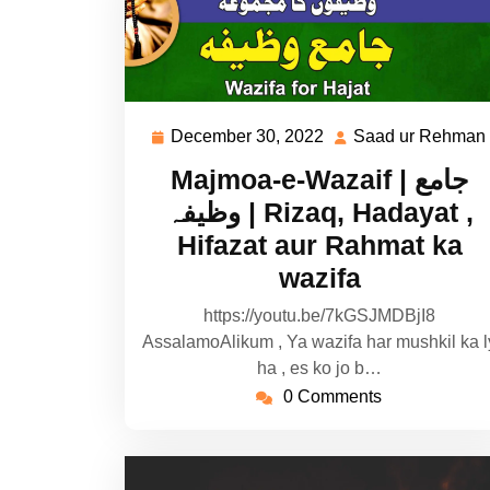
December 30, 2022
Saad ur Rehman
December
30,
Majmoa-e-Wazaif | جامع
2022
وظیفہ | Rizaq, Hadayat ,
Hifazat aur Rahmat ka
wazifa
https://youtu.be/7kGSJMDBjI8
AssalamoAlikum , Ya wazifa har mushkil ka l
ha , es ko jo b…
0 Comments