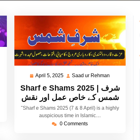
ad
hman
April 5, 2025
Saad ur Rehman
April
Saad
5,
ur
Sharf e Shams 2025 | شرف
2025
Rehman
شمس کے خاص عمل اور نقش
"Sharf e Shams 2025 (7 & 8 April) is a highly
auspicious time in Islamic…
0 Comments