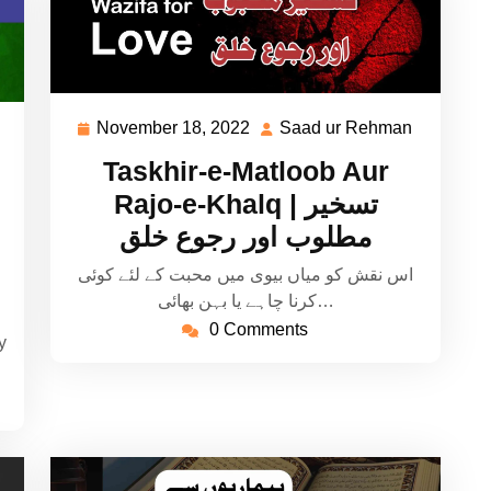
November 18, 2022
Saad ur Rehman
November
Saad
Saad
18,
ur
ur
Taskhir-e-Matloob Aur
2022
Rehman
Rehman
Rajo-e-Khalq | تسخیر
مطلوب اور رجوع خلق
اس نقش کو میاں بیوی میں محبت کے لئے کوئی
کرنا چاہے یا بہن بھائی…
0 Comments
y