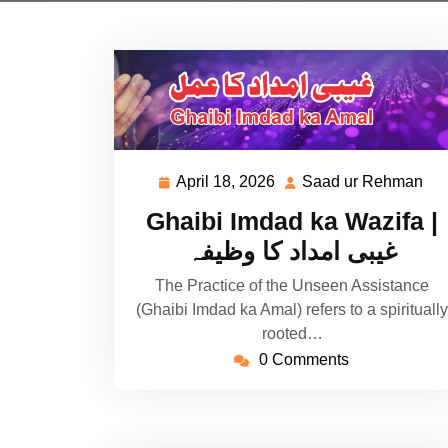
April 18, 2026
Saad ur Rehman
April
Sa
18,
ur
Ghaibi Imdad ka Wazifa |
2026
Re
غیبی امداد کا وظیفہ
The Practice of the Unseen Assistance
(Ghaibi Imdad ka Amal) refers to a spiritually
rooted…
0 Comments