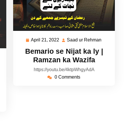
April 21, 2022
Saad ur Rehman
April
Saad
21,
ur
Bemario se Nijat ka ly |
2022
Rehman
ad
Ramzan ka Wazifa
https://youtu.be/4ktpWhgyAdA
hman
0 Comments