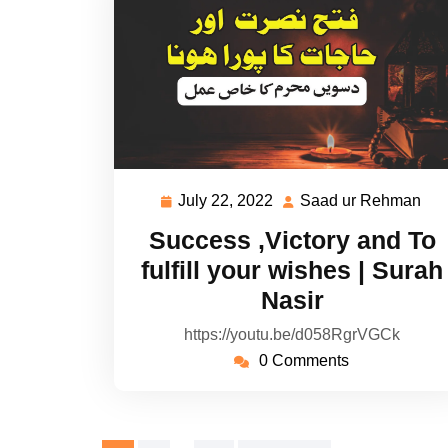
July 22, 2022
Saad ur Rehman
July
Sa
22,
ur
Success ,Victory and To
2022
Re
fulfill your wishes | Surah
Nasir
https://youtu.be/d058RgrVGCk
0 Comments