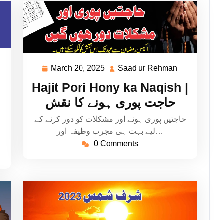
aad
March 20, 2025
Saad ur Rehman
March
Saad
20,
ur
Hajit Pori Hony ka Naqish |
ehman
2025
Rehman
حاجت پوری ہونے کا نقش
حاجتیں پوری ہونے اور مشکلات کو دور کرنے کے
ی
لیے بہت ہی مجرب وظیفہ اور…
0 Comments