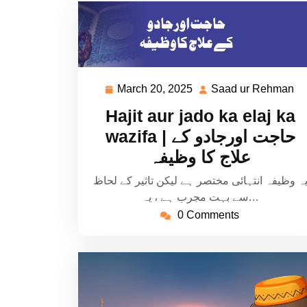
March 20, 2025
Saad ur Rehman
March
S
20,
ur
Hajit aur jado ka elaj ka
2025
R
wazifa | حاجت اورجادو کے
علاج کا وظیفہ
ہ وظیفہ انتہائی مختصر ہے لیکن تاثیر کے لحاظ
سے بہت مجرب ہے ، یہ…
0 Comments