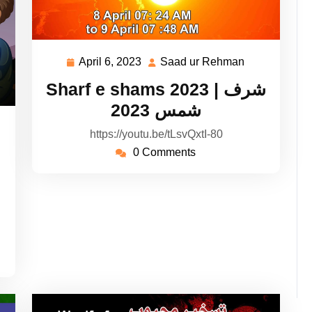
April 6, 2023
Saad ur Rehman
April
Saad
6,
ur
Sharf e shams 2023 | شرف
2023
Rehman
شمس 2023
aad
https://youtu.be/tLsvQxtI-80
r
0 Comments
ehman