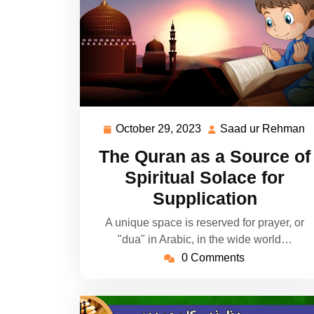
October 29, 2023
Saad ur Rehman
October
S
29,
u
The Quran as a Source of
2023
R
Spiritual Solace for
Supplication
A unique space is reserved for prayer, or
"dua" in Arabic, in the wide world…
0 Comments