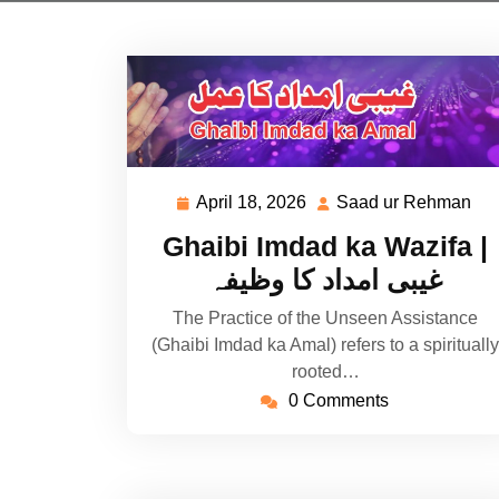
April 18, 2026
Saad ur Rehman
April
Sa
18,
ur
Ghaibi Imdad ka Wazifa |
2026
Re
غیبی امداد کا وظیفہ
The Practice of the Unseen Assistance
(Ghaibi Imdad ka Amal) refers to a spiritually
rooted…
0 Comments