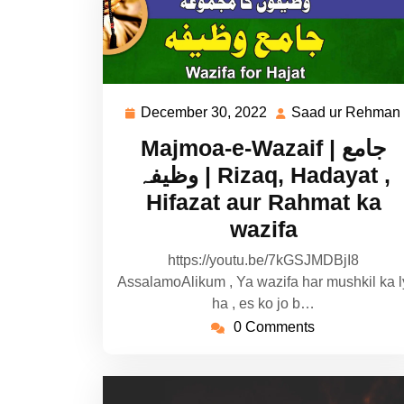
December 30, 2022
Saad ur Rehman
December
30,
Majmoa-e-Wazaif | جامع
2022
وظیفہ | Rizaq, Hadayat ,
Hifazat aur Rahmat ka
wazifa
https://youtu.be/7kGSJMDBjI8
AssalamoAlikum , Ya wazifa har mushkil ka l
ha , es ko jo b…
0 Comments