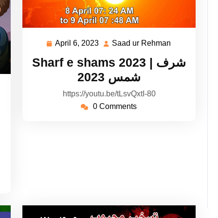
April 6, 2023
Saad ur Rehman
April
Saad
6,
ur
Sharf e shams 2023 | شرف
2023
Rehman
شمس 2023
aad
https://youtu.be/tLsvQxtI-80
r
0 Comments
ehman