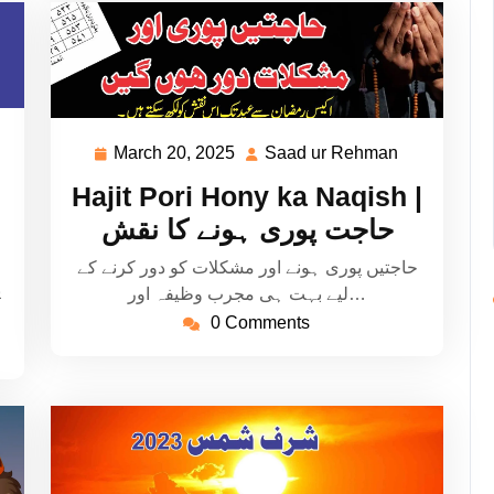
aad
March 20, 2025
Saad ur Rehman
March
Saad
20,
ur
Hajit Pori Hony ka Naqish |
ehman
2025
Rehman
حاجت پوری ہونے کا نقش
حاجتیں پوری ہونے اور مشکلات کو دور کرنے کے
ی
لیے بہت ہی مجرب وظیفہ اور…
0 Comments