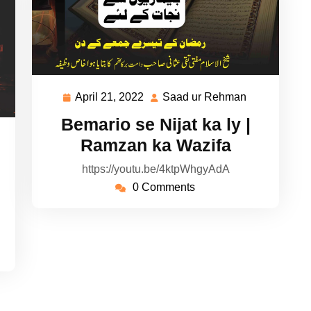
April 21, 2022
Saad ur Rehman
April
Saad
21,
ur
Bemario se Nijat ka ly |
2022
Rehman
ad
Ramzan ka Wazifa
https://youtu.be/4ktpWhgyAdA
hman
0 Comments