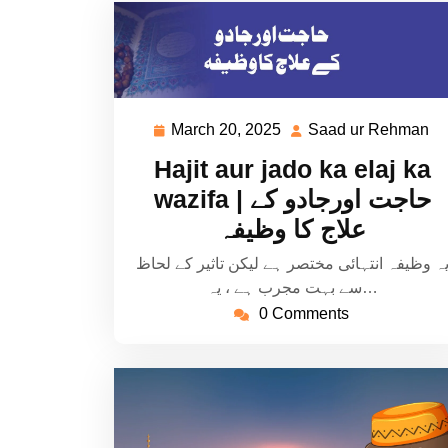
March 20, 2025
Saad ur Rehman
March
S
20,
ur
Hajit aur jado ka elaj ka
2025
R
wazifa | حاجت اورجادو کے
علاج کا وظیفہ
ہ وظیفہ انتہائی مختصر ہے لیکن تاثیر کے لحاظ
سے بہت مجرب ہے ، یہ…
0 Comments