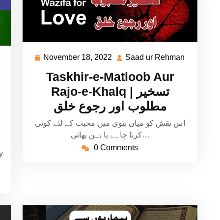
November 18, 2022
Saad ur Rehman
November
Saad
Saad
18,
ur
ur
Taskhir-e-Matloob Aur
2022
Rehman
Rehman
Rajo-e-Khalq | تسخیر
مطلوب اور رجوع خلق
اس نقش کو میاں بیوی میں محبت کے لئے کوئی
کرنا چاہے یا بہن بھائی…
0 Comments
y