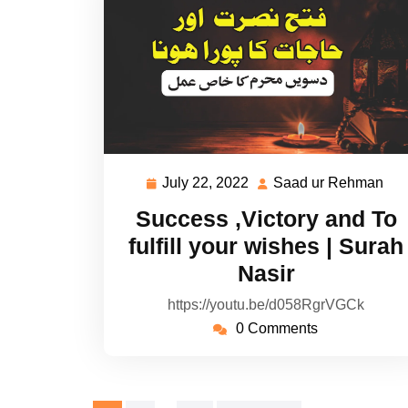
July 22, 2022
Saad ur Rehman
July
Sa
22,
ur
Success ,Victory and To
2022
Re
fulfill your wishes | Surah
Nasir
https://youtu.be/d058RgrVGCk
0 Comments