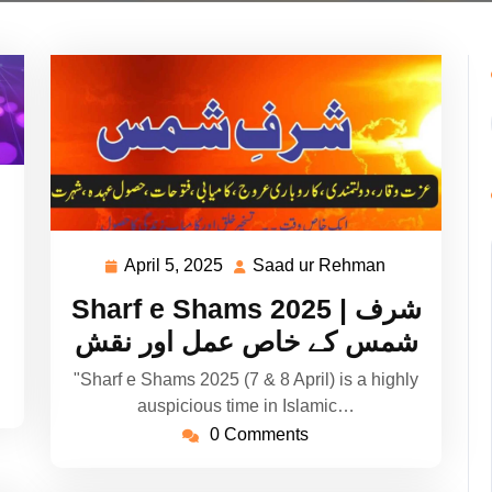
ad
hman
April 5, 2025
Saad ur Rehman
April
Saad
5,
ur
Sharf e Shams 2025 | شرف
2025
Rehman
شمس کے خاص عمل اور نقش
"Sharf e Shams 2025 (7 & 8 April) is a highly
auspicious time in Islamic…
0 Comments