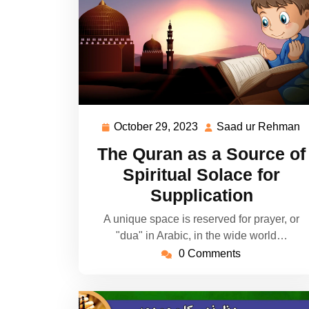
October 29, 2023
Saad ur Rehman
October
S
29,
u
The Quran as a Source of
2023
R
Spiritual Solace for
Supplication
A unique space is reserved for prayer, or
"dua" in Arabic, in the wide world…
0 Comments