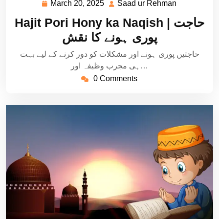
March 20, 2025
Saad ur Rehman
March
Saad
20,
ur
Hajit Pori Hony ka Naqish | حاجت
2025
Rehman
پوری ہونے کا نقش
حاجتیں پوری ہونے اور مشکلات کو دور کرنے کے لیے بہت
ہی مجرب وظیفہ اور…
0 Comments