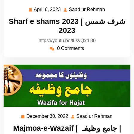
April 6, 2023
Saad ur Rehman
April
Saad
6,
ur
Sharf e shams 2023 | شرف شمس
2023
Rehman
2023
https://youtu.be/tLsvQxtI-80
0 Comments
December 30, 2022
Saad ur Rehman
December
Saad
30,
ur
Majmoa-e-Wazaif | جامع وظیفہ |
2022
Rehman