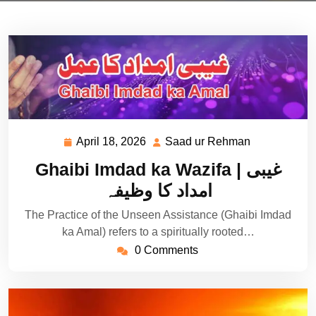
April 18, 2026
Saad ur Rehman
April
Saad
18,
ur
Ghaibi Imdad ka Wazifa | غیبی
2026
Rehman
امداد کا وظیفہ
The Practice of the Unseen Assistance (Ghaibi Imdad
ka Amal) refers to a spiritually rooted…
0 Comments