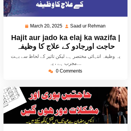
March 20, 2025
Saad ur Rehman
March
Saad
20,
ur
Hajit aur jado ka elaj ka wazifa |
2025
Rehman
حاجت اورجادو کے علاج کا وظیفہ
یہ وظیفہ انتہائی مختصر ہے لیکن تاثیر کے لحاظ سے بہت
مجرب ہے ، یہ…
0 Comments