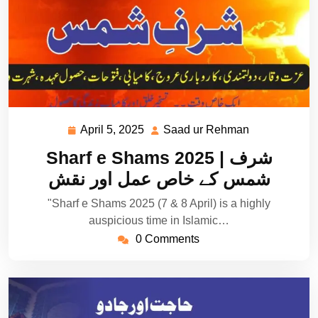
April 5, 2025
Saad ur Rehman
April
Saad
5,
ur
Sharf e Shams 2025 | شرف
2025
Rehman
شمس کے خاص عمل اور نقش
"Sharf e Shams 2025 (7 & 8 April) is a highly
auspicious time in Islamic…
0 Comments