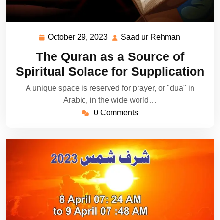
October 29, 2023
Saad ur Rehman
October
Saad
29,
ur
The Quran as a Source of
2023
Rehman
Spiritual Solace for Supplication
A unique space is reserved for prayer, or "dua" in
Arabic, in the wide world…
0 Comments