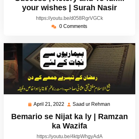
2022
Rehman
your wishes | Surah Nasir
https://youtu.be/d058RgrVGCk
0 Comments
April 21, 2022
Saad ur Rehman
April
Saad
21,
ur
Bemario se Nijat ka ly | Ramzan
2022
Rehman
ka Wazifa
https://youtu.be/4ktpWhgyAdA