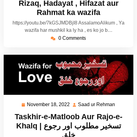
Rizaq, Hadayat , Hifazat aur
Rahmat ka wazifa
https://youtu.be/7kGSJMDBjI8 AssalamoAlikum , Ya
wazifa har mushkil ka ly ha , es ko jo b…
0 Comments
November 18, 2022
Saad ur Rehman
November
Saad
18,
ur
Taskhir-e-Matloob Aur Rajo-e-
2022
Rehman
Khalq | تسخیر مطلوب اور رجوع
خلق