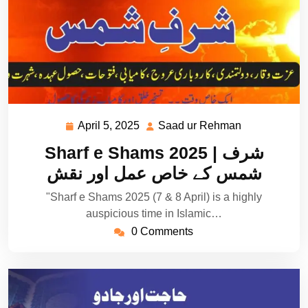
April 5, 2025
Saad ur Rehman
April
Saad
5,
ur
Sharf e Shams 2025 | شرف
2025
Rehman
شمس کے خاص عمل اور نقش
"Sharf e Shams 2025 (7 & 8 April) is a highly
auspicious time in Islamic…
0 Comments