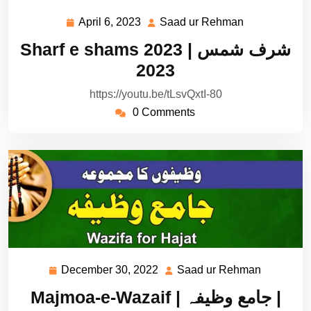
April 6, 2023
Saad ur Rehman
April
Saad
6,
ur
Sharf e shams 2023 | شرف شمس
2023
Rehman
2023
https://youtu.be/tLsvQxtI-80
0 Comments
December 30, 2022
Saad ur Rehman
December
Saad
30,
ur
Majmoa-e-Wazaif | جامع وظیفہ |
2022
Rehman