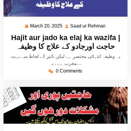
March 20, 2025
Saad ur Rehman
March
Saad
20,
ur
Hajit aur jado ka elaj ka wazifa |
2025
Rehman
حاجت اورجادو کے علاج کا وظیفہ
یہ وظیفہ انتہائی مختصر ہے لیکن تاثیر کے لحاظ سے بہت
مجرب ہے ، یہ…
0 Comments