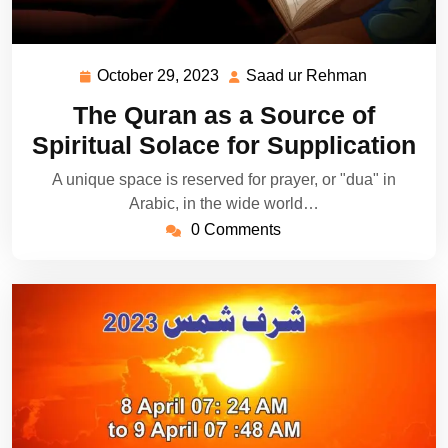
October 29, 2023
Saad ur Rehman
October
Saad
29,
ur
The Quran as a Source of
2023
Rehman
Spiritual Solace for Supplication
A unique space is reserved for prayer, or "dua" in
Arabic, in the wide world…
0 Comments