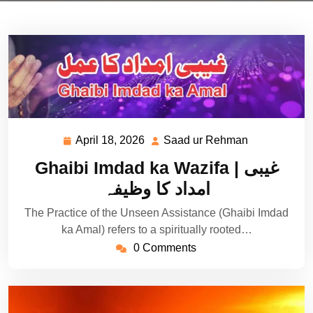
April 18, 2026
Saad ur Rehman
April
Saad
18,
ur
Ghaibi Imdad ka Wazifa | غیبی
2026
Rehman
امداد کا وظیفہ
The Practice of the Unseen Assistance (Ghaibi Imdad
ka Amal) refers to a spiritually rooted…
0 Comments