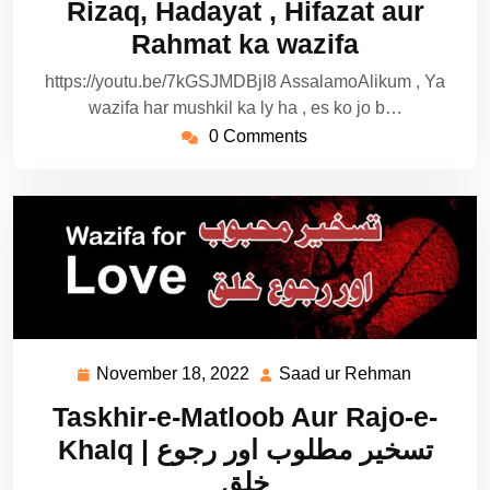
Rizaq, Hadayat , Hifazat aur
Rahmat ka wazifa
https://youtu.be/7kGSJMDBjI8 AssalamoAlikum , Ya
wazifa har mushkil ka ly ha , es ko jo b…
0 Comments
November 18, 2022
Saad ur Rehman
November
Saad
18,
ur
Taskhir-e-Matloob Aur Rajo-e-
2022
Rehman
Khalq | تسخیر مطلوب اور رجوع
خلق