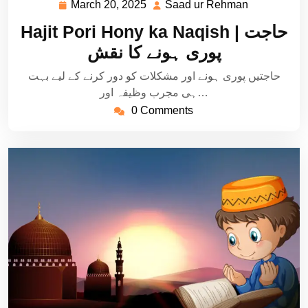
March 20, 2025
Saad ur Rehman
March
Saad
20,
ur
Hajit Pori Hony ka Naqish | حاجت
2025
Rehman
پوری ہونے کا نقش
حاجتیں پوری ہونے اور مشکلات کو دور کرنے کے لیے بہت
ہی مجرب وظیفہ اور…
0 Comments