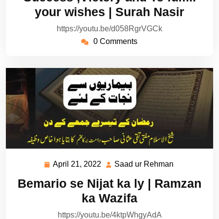
2022
Rehman
your wishes | Surah Nasir
https://youtu.be/d058RgrVGCk
0 Comments
April 21, 2022
Saad ur Rehman
April
Saad
21,
ur
Bemario se Nijat ka ly | Ramzan
2022
Rehman
ka Wazifa
https://youtu.be/4ktpWhgyAdA