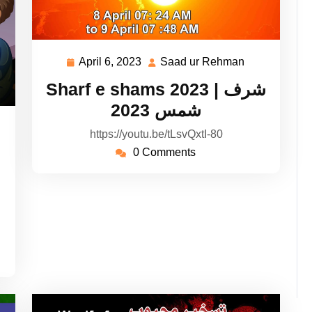
April 6, 2023
Saad ur Rehman
April
Saad
6,
ur
Sharf e shams 2023 | شرف
2023
Rehman
شمس 2023
aad
https://youtu.be/tLsvQxtI-80
r
0 Comments
ehman