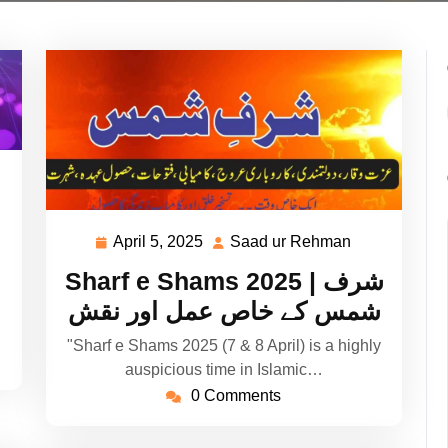
ad
hman
April 5, 2025
Saad ur Rehman
April
Saad
5,
ur
Sharf e Shams 2025 | شرف
2025
Rehman
شمس کے خاص عمل اور نقش
"Sharf e Shams 2025 (7 & 8 April) is a highly
auspicious time in Islamic…
0 Comments