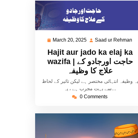
March 20, 2025
Saad ur Rehman
March
S
20,
ur
Hajit aur jado ka elaj ka
2025
R
wazifa | حاجت اورجادو کے
علاج کا وظیفہ
ہ وظیفہ انتہائی مختصر ہے لیکن تاثیر کے لحاظ
سے بہت مجرب ہے ، یہ…
0 Comments