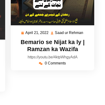
April 21, 2022
Saad ur Rehman
April
Saad
21,
ur
Bemario se Nijat ka ly |
2022
Rehman
ad
Ramzan ka Wazifa
https://youtu.be/4ktpWhgyAdA
hman
0 Comments