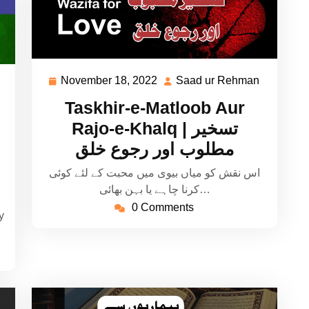
November 18, 2022
Saad ur Rehman
November
Saad
Saad
18,
ur
ur
Taskhir-e-Matloob Aur
2022
Rehman
Rehman
Rajo-e-Khalq | تسخیر
مطلوب اور رجوع خلق
اس نقش کو میاں بیوی میں محبت کے لئے کوئی
کرنا چاہے یا بہن بھائی…
0 Comments
y