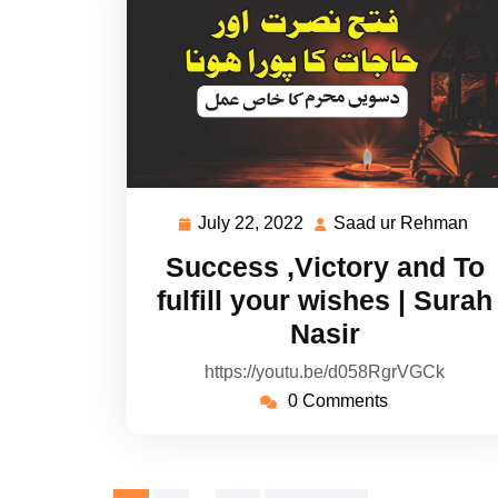
July 22, 2022
Saad ur Rehman
July
Sa
22,
ur
Success ,Victory and To
2022
Re
fulfill your wishes | Surah
Nasir
https://youtu.be/d058RgrVGCk
0 Comments