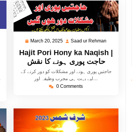
aad
March 20, 2025
Saad ur Rehman
March
Saad
20,
ur
Hajit Pori Hony ka Naqish |
ehman
2025
Rehman
حاجت پوری ہونے کا نقش
حاجتیں پوری ہونے اور مشکلات کو دور کرنے کے
ی
لیے بہت ہی مجرب وظیفہ اور…
0 Comments