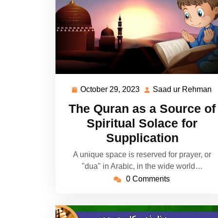
October 29, 2023
Saad ur Rehman
October
S
29,
u
The Quran as a Source of
2023
R
Spiritual Solace for
Supplication
A unique space is reserved for prayer, or
"dua" in Arabic, in the wide world…
0 Comments