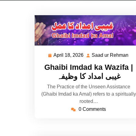
April 18, 2026
Saad ur Rehman
April
Sa
18,
ur
Ghaibi Imdad ka Wazifa |
2026
Re
غیبی امداد کا وظیفہ
The Practice of the Unseen Assistance
(Ghaibi Imdad ka Amal) refers to a spiritually
rooted…
0 Comments