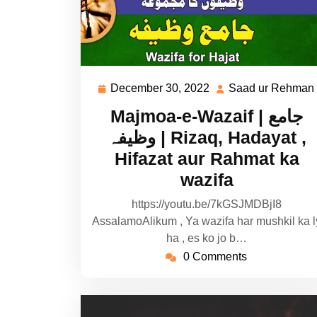
December 30, 2022
Saad ur Rehman
December
30,
Majmoa-e-Wazaif | جامع
2022
وظیفہ | Rizaq, Hadayat ,
Hifazat aur Rahmat ka
wazifa
https://youtu.be/7kGSJMDBjI8
AssalamoAlikum , Ya wazifa har mushkil ka l
ha , es ko jo b…
0 Comments