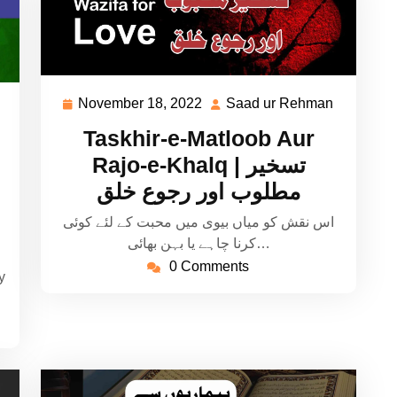
November 18, 2022
Saad ur Rehman
November
Saad
Saad
18,
ur
ur
Taskhir-e-Matloob Aur
2022
Rehman
Rehman
Rajo-e-Khalq | تسخیر
مطلوب اور رجوع خلق
اس نقش کو میاں بیوی میں محبت کے لئے کوئی
کرنا چاہے یا بہن بھائی…
0 Comments
y