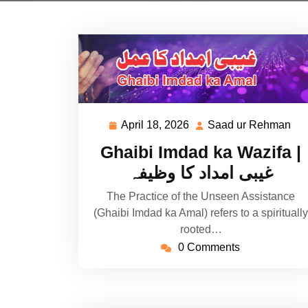
April 18, 2026
Saad ur Rehman
April
Sa
18,
ur
Ghaibi Imdad ka Wazifa |
2026
Re
غیبی امداد کا وظیفہ
The Practice of the Unseen Assistance
(Ghaibi Imdad ka Amal) refers to a spiritually
rooted…
0 Comments