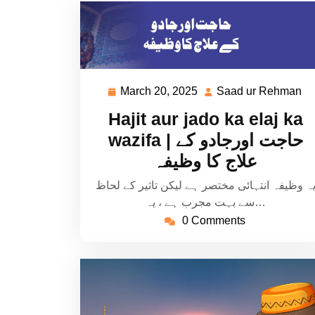
March 20, 2025
Saad ur Rehman
March
S
20,
ur
Hajit aur jado ka elaj ka
2025
R
wazifa | حاجت اورجادو کے
علاج کا وظیفہ
ہ وظیفہ انتہائی مختصر ہے لیکن تاثیر کے لحاظ
سے بہت مجرب ہے ، یہ…
0 Comments