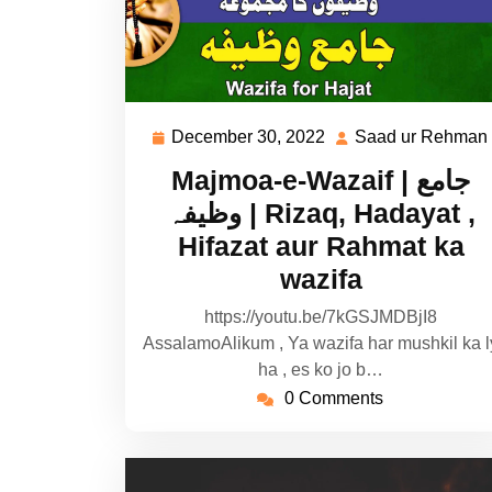
December 30, 2022
Saad ur Rehman
December
30,
Majmoa-e-Wazaif | جامع
2022
وظیفہ | Rizaq, Hadayat ,
Hifazat aur Rahmat ka
wazifa
https://youtu.be/7kGSJMDBjI8
AssalamoAlikum , Ya wazifa har mushkil ka l
ha , es ko jo b…
0 Comments