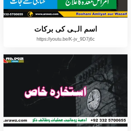
اسم الہی کی برکات
https://youtu.be/K-jv_9D7j6c