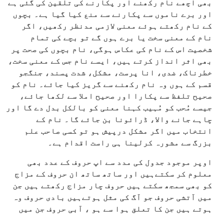
بھی اچھے نام رکھنے اور پکارنے کی تلقین کی گئی ہے
اور برے ناموں سے پکارنے سے منع کیا گیا ہے۔ بچوں
کے نام رکھتے ہوئے معنی لازمی مدنظر رکھیں، اگر
نام کے معنی سخت یا برے ہوں گے تو بچے کی تمام
شخصیت اس کے نام کی عکاس ہوگی، نام بچوں کی صحت پر
بھی اثر انداز کرتے ہیں، ایسے نام جس کے معنی سخت،
خطرناک، ضدی، انا پرست، مشکل، شدت پسند، جنگجو
قسم کے ہوں وہ نام رکھنے سے گریز کیا جائے۔ نام کو
صحیح تلفظ سے پکارا اور صحیح املا سے لکھا جائے،
جیسے مُحب کو مُہیب کہنا معنی کو بالکل بدل دے گا اور
چاہے جانے والا، ڈرائونا بن جائے گا۔ نام کے
انتخاب میں اگر مشکل درپیش ہو تو کسی صاحب علم
بزرگ سے مشورہ کرلینا ہی راست اقدام ہے۔
اوپر موجود جدول کی مدد سے اپ حروف کے عدد بھی
معلوم کر سکتےہیں اور ساتھ ساتھ ان حروف کے مزاج
کو بھی سمجھ سکتے ہیں حروف چار مزاج رکھتے ہیں جن
میں آتشی حروف جو آگ کی مثل ہوتےہیں بادی حروف وہ
ہوتے ہیں جن کا تعلق ہوا سے ہو ، آبی حروف جن میں