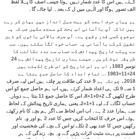
کہتے ہیں اس کا عدد شمار نہیں ہوتا جیسے آصف کا پہلا لفظ
الف تصور ہوگا اور الٰہی میں ل کے بعد ہ لیا جائے گا۔
ہم یہاں حرف ابجد کو بہت سہل انداز میں بیان کر رہے
ہیں تاکہ آپ باآسانی اس بحث کو سمجھ سکیں جب کہ یہ
موضوع کسی قدر وقیع ہے۔ آپ صرف بالائی باتوں کو ذہن
نشین کرکے باآسانی یہ حساب خود لگا سکتے ہیں۔ سب
سے پہلے تاریخ پیدائش کے حساب سے عدد نکالنے کا
طریقہ نوٹ کریں۔ جیسے ہماری تاریخ پیدائش ہے 24
نومبر 1983، اب ہم اس تاریخ کو اس طرح لکھتے ہیں
24+11+1983 … تمام اعداد کا حاصل جمع بنتا ہے
2018، چونکہ ہم 9 عدد کی طاقت پر چلتے ہیں اس لیے صرف
1 سے 9 تک ہی اعداد شمار کرتے ہیں، اب ہم حاصل جمع کو اس
طرح لکھیں گے 2+0+1+8، اس کا حاصل جمع 11 بنتا ہے، دوبارہ
حساب لگانے کے لیے 1+1=2، یعنی ہماری تاریخ پیدائش کے لحاظ
سے ہمارا عدد 2 ہے۔ اب اس لحاظ سے اگر ہم بچے کا نام رکھتے
ہوئے اس حرف کا انتخاب کریں جس کا عدد 2 ہو اور وہ نام
رکھیں جس کا عدد بھی 2 نکلے تو اس کے بچے کی شخصیت اور
قسمت پر بہت مثبت اثرات پڑیں گے، وہ بچہ زندگی کے ہر