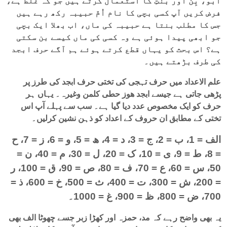
اَبو، بِن اور بنتِ کا استعمال کرتے ہیں جو کہ غلط ہے،
فرض کریں آپ کسی بچی کا نام اُمّ حبیبہ رکھ رہے ہیں
جس کا مطلب بنتا ہے حبیبہ کی ماں، اب بھلا ایک بچی
جو ابھی پیدا ہوئی ہے وہ کسی کی ماں کیسے بن سکتی
ہے؟ اس بحث کو یہاں قطع کرتے ہوئے ہم آگے حرف ابجد
کی طرف بڑھتے ہیں۔
علم الاعداد میں حرف تہجی کی تختی حرف ابجد کی طرز پر
پڑھی جاتی ہے جیسے ابجد ھوز حطی کلمن وغیرہ۔ یہاں ہر
حرف کو ایک مخصوص عدد دیا گیا ہے۔ سب سے پہلے آپ اس
تختی کے مطابق ان حروف کے اعداد کو ذہن نشین کرلیں۔
الف = 1، ب = 2، ج = 3، د = 4، ھ = 5، و = 6، ز = 7، ح
= 8، ط = 9، ی = 10، ک = 20، ل = 30، م = 40، ن =
50، س = 60، ع = 70، ف = 80، ص = 90، ق = 100، ر
= 200، ش = 300، ت = 400، ث = 500، خ = 600، ذ =
700، ض = 800، ظ = 900، غ = 1000۔
یہ بھی واضح رہے کہ مد، حمزہ اور کھڑا زبر جسے چھوٹا الف بھی