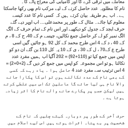
معاملے میں ترقی کرے گا اور کامیابی کی معراج پائے گا۔
نام کا مطلوبہ عدد حاصل کرنے کے لیے مرکب نام بھی رکھا جاسکتا
ہے۔ اب ہم طریقہ بیان کرتے ہیں کہ کسی نام کا عدد کیسے
معلوم کیا جائے۔ مثال کے طور پر
محمدعلی… اب اوپر دیے گئے
حرف ابجد کے جدول کو دیکھیے اور اس نام کے تمام حرف کے الگ
الگ نمبر کو لے کر حاصل جمع نکالیں، جیسے
م کے 40، ح کے 8 ، م
کے 40 ، د کے 4 اس طرح محمد کے کل 92 ہو جائیں گیں اسی
طرح ع کے70 ، ل کے 30 ، ی کے 10 یہ کل 110 بن گئے ان دو کو
اپس میں جمع کیا تو (110+92) = 202 آگیا اب ہمیں مفرد عدد
نکالنا ہو تو اس مجموعہ کو اپس میں جمع کر دیں گے (2+0+2) =
4 اس ترتیب سے مفرد عدد 4 حاصل ہوا ۔ یاد رہے کہ کسی
کے بھی نام کے عدد نکالنے ہوں تو اس کا پکارا جانے
والا نام ہی لیا جائے گا عاملین تک اس میں غلطی کرتے
ہیں لیکن جسم پر پکارے جانے والے نام کا اثر زیادہ
ہوتا ہے ۔
حرف آخر کے طور پر دوبارہ کہتے چلیں کہ نام کے
شخصیت پر بے پناہ اثرات ہوتے ہیں اس لیے اسلام میں