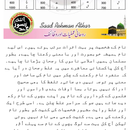
نام کے شخصیت پر بہت اثرات مرتب ہوتے ہیں، اس لیے
نام ہمیشہ خوبصورت اور بامعنی رکھنا چاہیے، بطور
مسلمان ہمیں اسلامی ناموں کا رجحان بڑھانا چاہیے۔
آج کل پاکستانی معاشرے میں یہ غلط رجحان در آیا ہے
کہ منفرد نام رکھنے کے چکر میں نام کی ساخت اور
معنی پر توجہ نہیں دی جاتی، تلفظ کا بھی صحیح
ادراک نہیں ہوتا، بسا اوقات ہندی ڈراموں اور
فلموں کے کرداروں کے نام پر اپنے بچوں کے نام رکھ
دیے جاتے ہیں جو کہ سراسر غلط چلن ہے۔ اسی طرح ایک
اور غلط روایت مشہور شخصیات کی کنیت کو بطور نام
رکھنے کی بھی ہے، کنیت کبھی بھی نام نہیں ہوتی
لیکن آج کل بہت سے لوگ بچوں کے نام سے پہلے اُمّ،