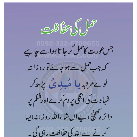
27,
ur
2018
Rehman